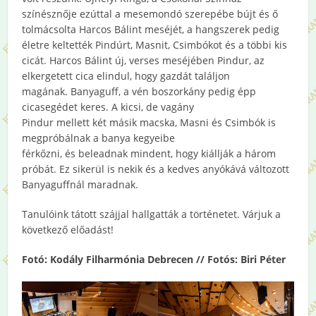
színésznője ezúttal a mesemondó szerepébe bújt és ő
tolmácsolta Harcos Bálint meséjét, a hangszerek pedig
életre keltették Pindúrt, Masnit, Csimbókot és a többi kis
cicát. Harcos Bálint új, verses meséjében Pindur, az
elkergetett cica elindul, hogy gazdát találjon
magának. Banyaguff, a vén boszorkány pedig épp
cicasegédet keres. A kicsi, de vagány
Pindur mellett két másik macska, Masni és Csimbók is
megpróbálnak a banya kegyeibe
férkőzni, és beleadnak mindent, hogy kiállják a három
próbát. Ez sikerül is nekik és a kedves anyókává változott
Banyaguffnál maradnak.
Tanulóink tátott szájjal hallgatták a történetet. Várjuk a
következő előadást!
Fotó: Kodály Filharmónia Debrecen // Fotós: Biri Péter