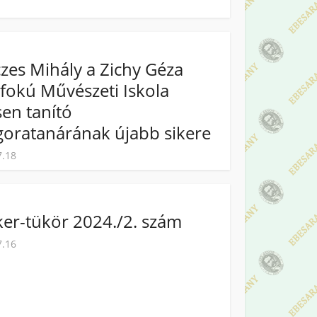
zes Mihály a Zichy Géza
fokú Művészeti Iskola
en tanító
oratanárának újabb sikere
7.18
er-tükör 2024./2. szám
7.16