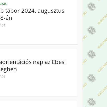
ozás
b tábor 2024. augusztus
28-án
7.01
aorientációs nap az Ebesi
ségben
7.01