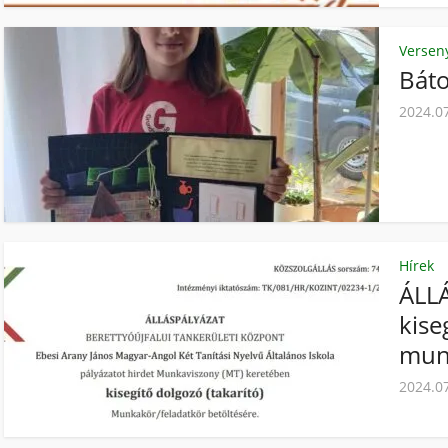
Versen
Báto
2024.0
Hírek
ÁLL
kise
mun
2024.0