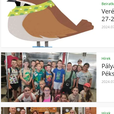
Beiratk
Veré
27-
2024.0
Hírek
Pály
Pék
2024.0
Hírek