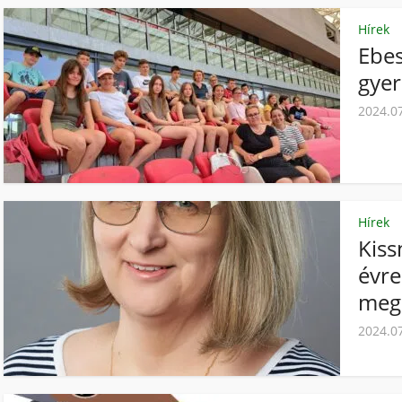
Hírek
Ebes
gye
2024.0
Hírek
Kiss
évre
megb
2024.0