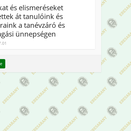
kat és elismeréseket
ttek át tanulóink és
raink a tanévzáró és
agási ünnepségen
7.01
se