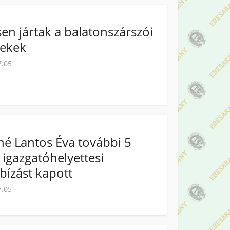
en jártak a balatonszárszói
rekek
7.05
né Lantos Éva további 5
 igazgatóhelyettesi
ízást kapott
7.05