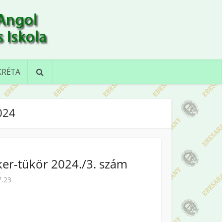
KRÉTA
024
er-tükör 2024./3. szám
7.23