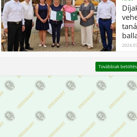
Díja
vehe
taná
ball
2024.0
Továbbiak betölté