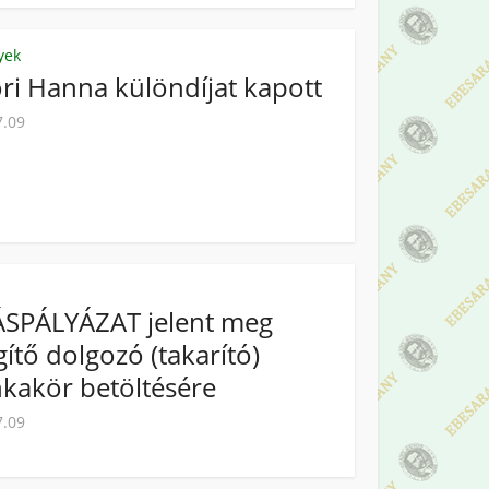
yek
ri Hanna különdíjat kapott
7.09
ÁSPÁLYÁZAT jelent meg
gítő dolgozó (takarító)
kakör betöltésére
7.09