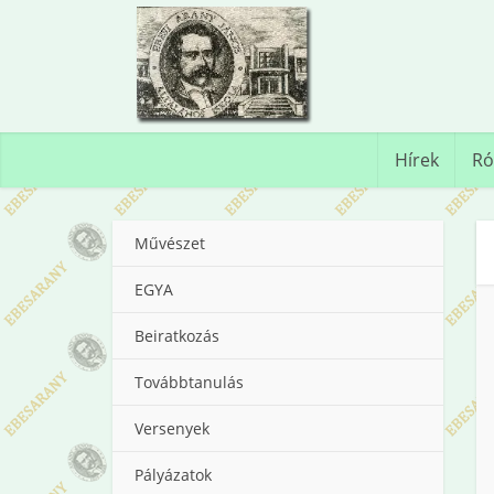
Hírek
Ró
Művészet
EGYA
Beiratkozás
Továbbtanulás
Versenyek
Pályázatok