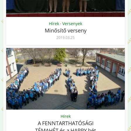
Hírek
Versenyek
•
Minősítő verseny
2019.03.25
Hírek
A FENNTARTHATÓSÁGI
TÉMAHÉT és a HAPPY hét