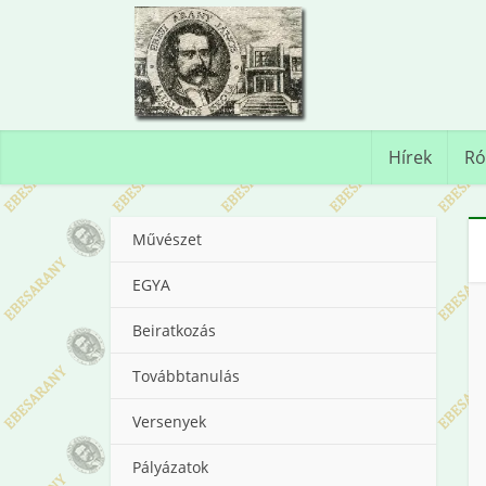
Hírek
Ró
Művészet
EGYA
Beiratkozás
Továbbtanulás
Versenyek
Pályázatok