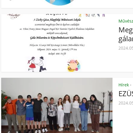
Művész
Megh
gála
2024.0
Hírek
•
EZÜ
2024.0