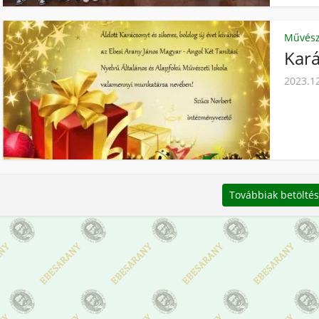
Művész
Kará
2023.1
Továbbiak betölté