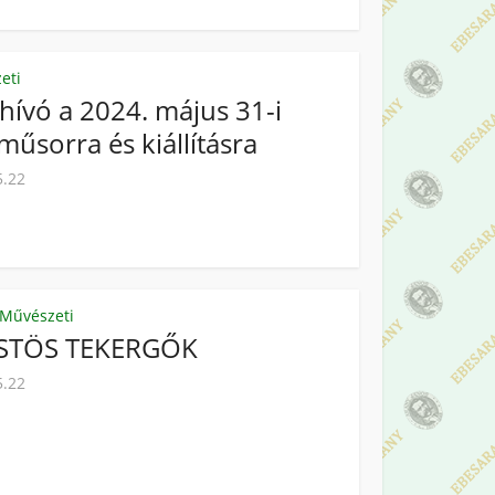
eti
ívó a 2024. május 31-i
műsorra és kiállításra
5.22
Művészeti
STÖS TEKERGŐK
5.22