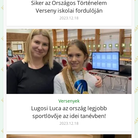
Siker az Országos Történelem
Verseny iskolai fordulóján
2023.12.18
Versenyek
Lugosi Luca az ország legjobb
sportlövője az idei tanévben!
2023.12.18