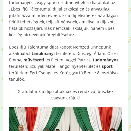
tudományos-, vagy sport eredményt elérő fiatalokat az
„Ebes Ifjú Tálentuma” díjjal erkölcsileg és anyagilag
jutalmazza minden évben. Ez a díj elismerés az átlagon
felüli tehetségnek, teljesítménynek, amellyel a díjazott
fiatalok hozzájárulnak nemcsak iskolájuk, hanem Ebes
község hírnevének öregbítéséhez.
Ebes Ifjú Tálentuma díjat kapott Nemzeti Ünnepünk
alkalmából
tanulmányi
területen: Diószegi Ádám, Orosz
Emma,
művészeti
területen: Vogel Patrick,
tudományos
területen: Szulyák Máté – angol nyelvterület és
sport
területen: Egri Csenge és Kerékgyártó Bence 8. osztályos
tanulók.
Gratulálunk a díjazottaknak és rendkívül büszkék
vagyunk rájuk!