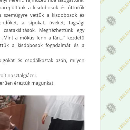
hényi Ferenc Tájmúzeumba látogattunk,
szarepültünk a kisdobosok és úttörők
an szemügyre vettük a kisdobosok és
endőket, a sípokat, öveket, tagsági
a csatakiáltások. Megnézhettünk egy
 a „Mint a mókus fenn a fán…” kezdetű
ettük a kisdobosok fogadalmát és a
lgokat és csodálkoztak azon, milyen
olt nosztalgiázni.
zerűen éreztük magunkat!