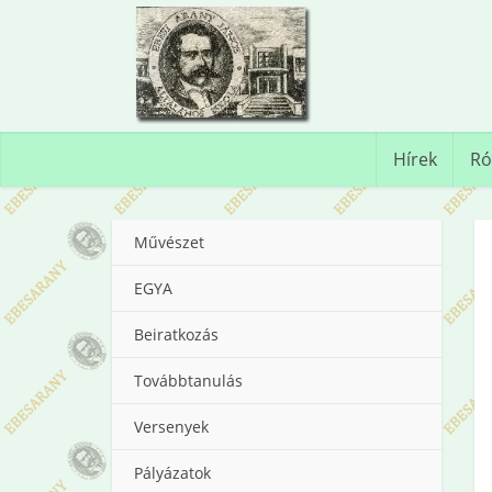
Hírek
Ró
Művészet
EGYA
Beiratkozás
Továbbtanulás
Versenyek
Pályázatok