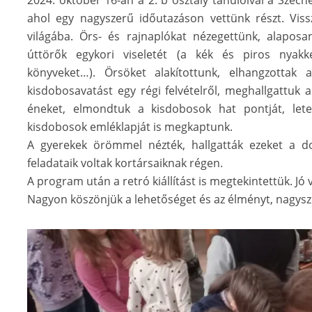
2024. október 16-án a 2. b osztály tanulóival a Széc
ahol egy nagyszerű időutazáson vettünk részt. Vis
világába. Örs- és rajnaplókat nézegettünk, alapos
úttörők egykori viseletét (a kék és piros nyakk
könyveket…). Örsöket alakítottunk, elhangzottak 
kisdobosavatást egy régi felvételről, meghallgattuk
éneket, elmondtuk a kisdobosok hat pontját, let
kisdobosok emléklapját is megkaptunk.
A gyerekek örömmel nézték, hallgatták ezeket a do
feladataik voltak kortársaiknak régen.
A program után a retró kiállítást is megtekintettük. Jó v
Nagyon köszönjük a lehetőséget és az élményt, nagys