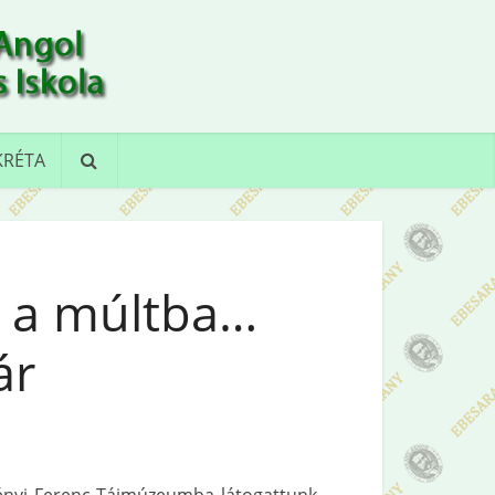
KRÉTA
a a múltba…
ár