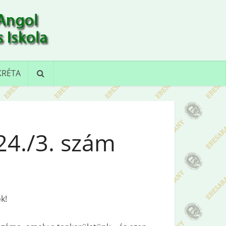
KRÉTA
24./3. szám
k!