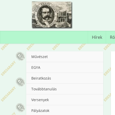
Hírek
Ró
Művészet
EGYA
Beiratkozás
Továbbtanulás
Versenyek
Pályázatok