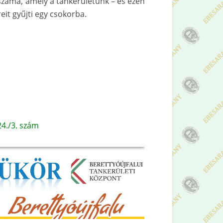
száma, amely a tankerületünk – és ezen
reit gyűjti egy csokorba.
4./3. szám