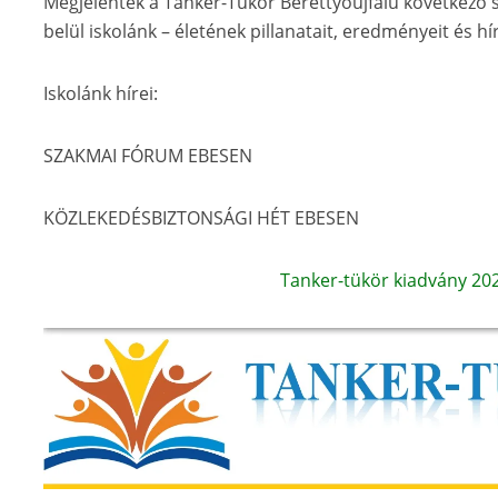
Megjelentek a Tanker-Tükör Berettyóújfalu következő 
belül iskolánk – életének pillanatait, eredményeit és hí
Iskolánk hírei:
SZAKMAI FÓRUM EBESEN
KÖZLEKEDÉSBIZTONSÁGI HÉT EBESEN
Tanker-tükör kiadvány 202