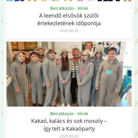
Beiratkozás
Hírek
•
A leendő elsősök szülői
értekezletének időpontja
2026.06.22
Beiratkozás
Hírek
•
Kakaó, kalács és sok mosoly –
így telt a Kakaóparty
2026.04.20