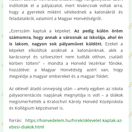
indították el a pályázatot, mert kíváncsiak voltak arra,
hogy a gyerekek miként vélekednek a katonákról és
feladataikról, valamint a Magyar Honvédségről.
„Ezerszám kaptuk a képeket.
Az pedig külön öröm
számomra, hogy annak a városnak az iskolája, ahol én
is lakom, nagyon sok pályaművet küldött.
Ezeket a
képeket elküldtük azoknak a katonáinknak, akik a
karácsonyt és szilvesztert nem tudták otthon, családi
körben tölteni” – mondta a Honvéd Vezérkar főnöke,
hozzátéve: a Magyar Honvédség azért van, hogy
megvédje a magyar embereket és a magyar földet.
Az oklevél átadó ünnepség után – amely egyben az iskola
pályaorientációs napjának megnyitója is volt – a diákok
megismerhették a Kratochvil Károly Honvéd Középiskola
és Kollégium képzéseivel is.
forrás:
https://honvedelem.hu/hirek/oklevelet-kaptak-az-
ebesi-diakok.html