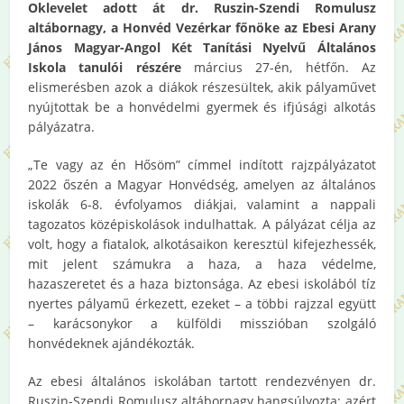
Oklevelet adott át dr. Ruszin-Szendi Romulusz
altábornagy, a Honvéd Vezérkar főnöke az Ebesi Arany
János Magyar-Angol Két Tanítási Nyelvű Általános
Iskola tanulói részére
március 27-én, hétfőn. Az
elismerésben azok a diákok részesültek, akik pályaművet
nyújtottak be a honvédelmi gyermek és ifjúsági alkotás
pályázatra.
„Te vagy az én Hősöm” címmel indított rajzpályázatot
2022 őszén a Magyar Honvédség, amelyen az általános
iskolák 6-8. évfolyamos diákjai, valamint a nappali
tagozatos középiskolások indulhattak. A pályázat célja az
volt, hogy a fiatalok, alkotásaikon keresztül kifejezhessék,
mit jelent számukra a haza, a haza védelme,
hazaszeretet és a haza biztonsága. Az ebesi iskolából tíz
nyertes pályamű érkezett, ezeket – a többi rajzzal együtt
– karácsonykor a külföldi misszióban szolgáló
honvédeknek ajándékozták.
Az ebesi általános iskolában tartott rendezvényen dr.
Ruszin-Szendi Romulusz altábornagy hangsúlyozta: azért