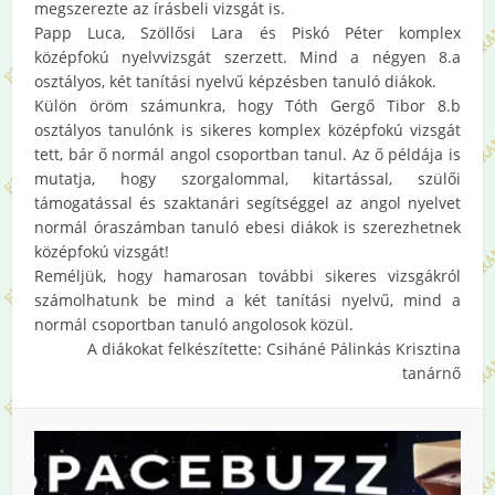
megszerezte az írásbeli vizsgát is.
Papp Luca, Szöllősi Lara és Piskó Péter komplex
középfokú nyelvvizsgát szerzett. Mind a négyen 8.a
osztályos, két tanítási nyelvű képzésben tanuló diákok.
Külön öröm számunkra, hogy Tóth Gergő Tibor 8.b
osztályos tanulónk is sikeres komplex középfokú vizsgát
tett, bár ő normál angol csoportban tanul. Az ő példája is
mutatja, hogy szorgalommal, kitartással, szülői
támogatással és szaktanári segítséggel az angol nyelvet
normál óraszámban tanuló ebesi diákok is szerezhetnek
középfokú vizsgát!
Reméljük, hogy hamarosan további sikeres vizsgákról
számolhatunk be mind a két tanítási nyelvű, mind a
normál csoportban tanuló angolosok közül.
A diákokat felkészítette: Csiháné Pálinkás Krisztina
tanárnő