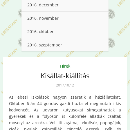
2016. december
2016. november
2016. október
2016. szeptember
Hírek
Kisállat-kiállítás
2017.10.12
Az ebesi iskolások nagyon szeretik a háziállatokat.
Október 6-án 44 gondos gazdi hozta el megmutatni kis
kedvencét. Az udvaron kutyusokat simogathattak a
gyerekek és a folyosón is különféle állatkák csaltak
mosolyt az arcokra. Volt itt agáma, teknősök, papagájok,
cicák, nyulak, csincsillák, táncoló egerek, gyík és