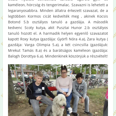
kaméleon, hörcsög és tengerimalac. Szavazni is lehetett a
legaranyosabbra. Minden állatra érkezett szavazat, de a
legtöbben Kormos cicát kedvelték meg , akinek Kocsis
Botond 5.b osztályos tanuló a gazdája. A második
kedvenc Scoty kutya, akit Pusztai Hunor 2.b osztályos
tanuló hozott el. A harmadik helyen egyenlő szavazatot
kapott Roxy kutya (gazdája: Györfi Nóra 4.a), Zara kutya (
gazdája: Varga Olimpia 5.a), a két csincsilla (gazdájuk:
Mrekut Tamás 8.a) és a barátságos kaméleon (gazdája:
Balogh Dorottya 6.a). Mindenkinek köszönjük a részvételt!