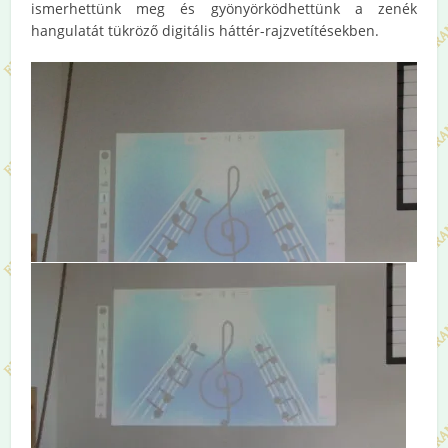
ismerhettünk meg és gyönyörködhettünk a zenék
hangulatát tükröző digitális háttér-rajzvetítésekben.