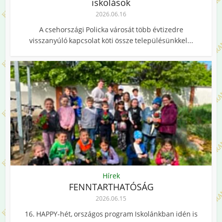
iskolások
2026.06.16
A csehországi Policka városát több évtizedre
visszanyúló kapcsolat köti össze településünkkel...
Hírek
FENNTARTHATÓSÁG
2026.06.15
16. HAPPY-hét, országos program Iskolánkban idén is