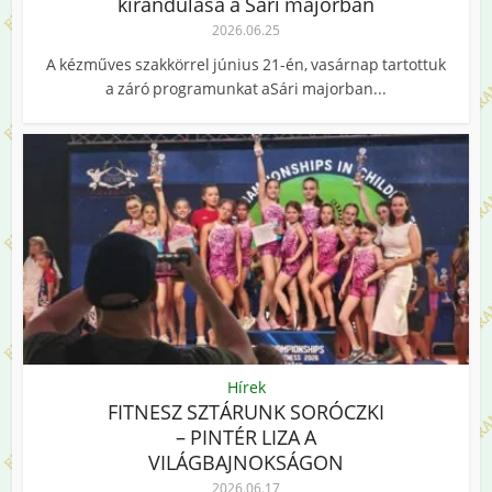
kirándulása a Sári majorban
2026.06.25
A kézműves szakkörrel június 21-én, vasárnap tartottuk
a záró programunkat aSári majorban...
Hírek
FITNESZ SZTÁRUNK SORÓCZKI
– PINTÉR LIZA A
VILÁGBAJNOKSÁGON
2026.06.17