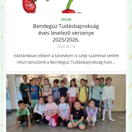
Hírek
Bendegúz Tudásbajnokság
éves levelező versenye
2025/2026.
2026.06.16
Iskolánkban ebben a tanévben is szép számmal vettek
részt tanulóink a Bendegúz Tudásbajnokság havi...