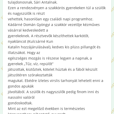
tulajdonosnak, Sári Antalnak.
Ezen a rendezvényen a szakkörös gyerekeken túl a szülők
és nagyszülők is részt
vehettek, hasonlóan egy családi napi programhoz.
Kádárné Domán Gyöngyi a szakkör vezetője kézműves
vásárral kedveskedett a
gyerekeknek. A résztvevők készíthettek karkötőt,
nyakláncot (Kulcsárné Kun
Katalin hozzájárulásával), kedves kis plüss pillangót és
illatzsákot. Hogy az
egészséges mozgás is részese legyen a napnak, a
gyerekek „Tűz, víz, repülőt”
játszottak, kiütőztek, kötelet húztak és a fából készült
játszótéren szórakoztatták
magukat. Ebédre ízletes virslis tarhonyát lehetett enni a
gondos apukák
jóvoltából. A szülők és nagyszülők pedig finom inni és
nassolni valóról
gondoskodtak.
Mint az ezt megelőző években is természetes