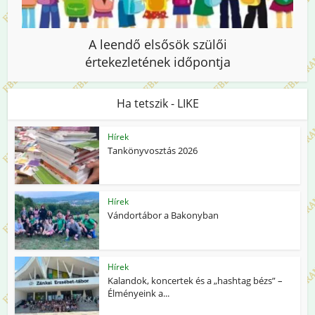
A leendő elsősök szülői
értekezletének időpontja
Ha tetszik - LIKE
Hírek
Tankönyvosztás 2026
Hírek
Vándortábor a Bakonyban
Hírek
Kalandok, koncertek és a „hashtag bézs” –
Élményeink a...