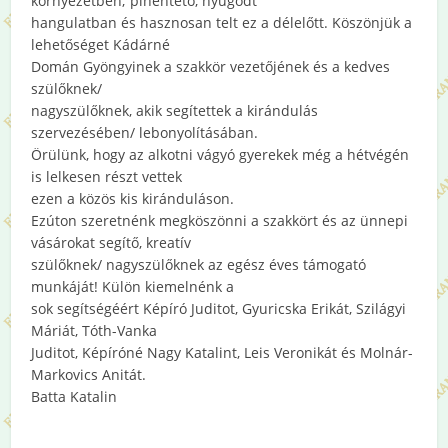
környezetben; pihentető, nyugodt
hangulatban és hasznosan telt ez a délelőtt. Köszönjük a
lehetőséget Kádárné
Domán Gyöngyinek a szakkör vezetőjének és a kedves
szülőknek/
nagyszülőknek, akik segítettek a kirándulás
szervezésében/ lebonyolításában.
Örülünk, hogy az alkotni vágyó gyerekek még a hétvégén
is lelkesen részt vettek
ezen a közös kis kiránduláson.
Ezúton szeretnénk megköszönni a szakkört és az ünnepi
vásárokat segítő, kreatív
szülőknek/ nagyszülőknek az egész éves támogató
munkáját! Külön kiemelnénk a
sok segítségéért Képíró Juditot, Gyuricska Erikát, Szilágyi
Máriát, Tóth-Vanka
Juditot, Képíróné Nagy Katalint, Leis Veronikát és Molnár-
Markovics Anitát.
Batta Katalin