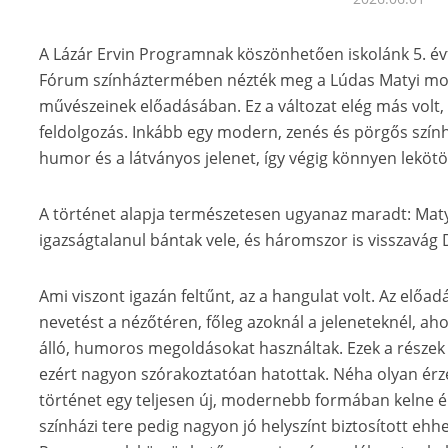
A Lázár Ervin Programnak köszönhetően iskolánk 5. év
Fórum színháztermében nézték meg a Lúdas Matyi mod
művészeinek előadásában. Ez a változat elég más vol
feldolgozás. Inkább egy modern, zenés és pörgős szính
humor és a látványos jelenet, így végig könnyen lekötöt
A történet alapja természetesen ugyanaz maradt: Mat
igazságtalanul bántak vele, és háromszor is visszavág
Ami viszont igazán feltűnt, az a hangulat volt. Az előadá
nevetést a nézőtéren, főleg azoknál a jeleneteknél, ah
álló, humoros megoldásokat használtak. Ezek a részek
ezért nagyon szórakoztatóan hatottak. Néha olyan érzé
történet egy teljesen új, modernebb formában kelne é
színházi tere pedig nagyon jó helyszínt biztosított ehh