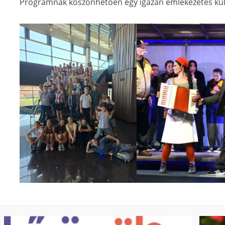
Programnak köszönhetően egy igazán emlékezetes kult