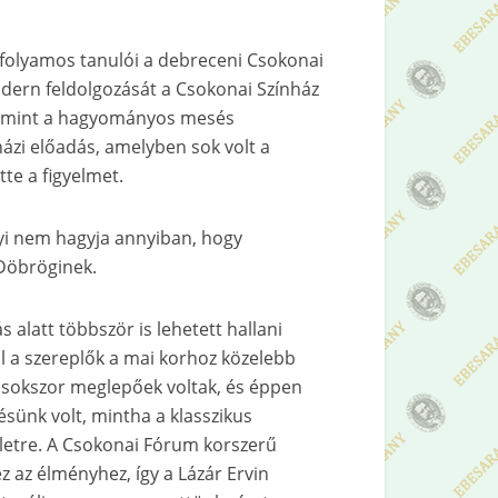
folyamos tanulói a debreceni Csokonai
ern feldolgozását a Csokonai Színház
t, mint a hagyományos mesés
ázi előadás, amelyben sok volt a
te a figyelmet.
yi nem hagyja annyiban, hogy
 Döbröginek.
s alatt többször is lehetett hallani
ol a szereplők a mai korhoz közelebb
 sokszor meglepőek voltak, és éppen
sünk volt, mintha a klasszikus
letre. A Csokonai Fórum korszerű
ez az élményhez, így a Lázár Ervin