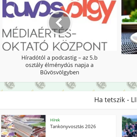
Híradótól a podcastig – az 5.b
osztály élménydús napja a
Bűvösvölgyben
Ha tetszik - L
Hírek
Tankönyvosztás 2026