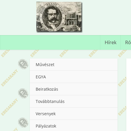
Hírek
Ró
Művészet
EGYA
Beiratkozás
Továbbtanulás
Versenyek
Pályázatok