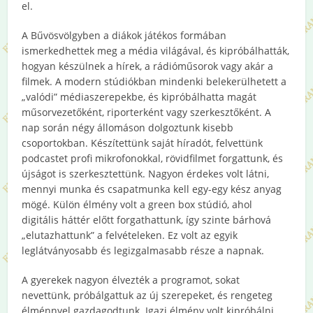
el.
A Bűvösvölgyben a diákok játékos formában
ismerkedhettek meg a média világával, és kipróbálhatták,
hogyan készülnek a hírek, a rádióműsorok vagy akár a
filmek. A modern stúdiókban mindenki belekerülhetett a
„valódi” médiaszerepekbe, és kipróbálhatta magát
műsorvezetőként, riporterként vagy szerkesztőként. A
nap során négy állomáson dolgoztunk kisebb
csoportokban. Készítettünk saját híradót, felvettünk
podcastet profi mikrofonokkal, rövidfilmet forgattunk, és
újságot is szerkesztettünk. Nagyon érdekes volt látni,
mennyi munka és csapatmunka kell egy-egy kész anyag
mögé. Külön élmény volt a green box stúdió, ahol
digitális háttér előtt forgathattunk, így szinte bárhová
„elutazhattunk” a felvételeken. Ez volt az egyik
leglátványosabb és legizgalmasabb része a napnak.
A gyerekek nagyon élvezték a programot, sokat
nevettünk, próbálgattuk az új szerepeket, és rengeteg
élménnyel gazdagodtunk. Igazi élmény volt kipróbálni,