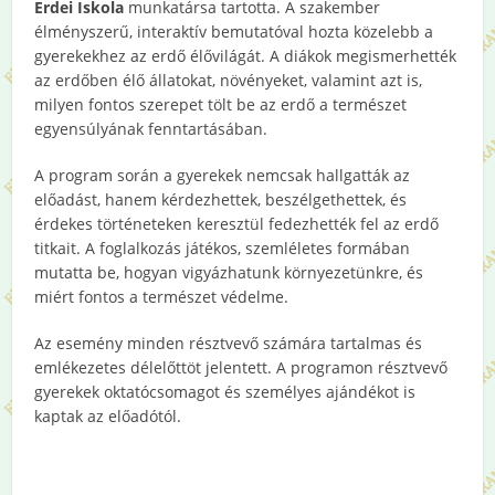
Erdei Iskola
munkatársa tartotta. A szakember
élményszerű, interaktív bemutatóval hozta közelebb a
gyerekekhez az erdő élővilágát. A diákok megismerhették
az erdőben élő állatokat, növényeket, valamint azt is,
milyen fontos szerepet tölt be az erdő a természet
egyensúlyának fenntartásában.
A program során a gyerekek nemcsak hallgatták az
előadást, hanem kérdezhettek, beszélgethettek, és
érdekes történeteken keresztül fedezhették fel az erdő
titkait. A foglalkozás játékos, szemléletes formában
mutatta be, hogyan vigyázhatunk környezetünkre, és
miért fontos a természet védelme.
Az esemény minden résztvevő számára tartalmas és
emlékezetes délelőttöt jelentett. A programon résztvevő
gyerekek oktatócsomagot és személyes ajándékot is
kaptak az előadótól.