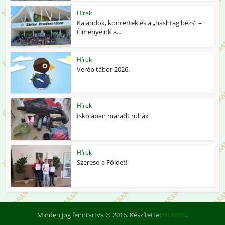
Hírek
Kalandok, koncertek és a „hashtag bézs” –
Élményeink a...
Hírek
Veréb tábor 2026.
Hírek
Iskolában maradt ruhák
Hírek
Szeresd a Földet!
Minden jog fenntartva © 2016. Készítette:
NUMEN
.