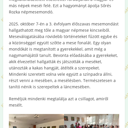
más népek meséi felé. Ezt a hagyományt ápolja Sőrés
Rozka népmesemondó.
2025. október 7-én a 3. évfolyam élőszavas mesemondást
hallgathatott meg tőle a magyar népmese kincseiből.
Meseválogatásába rövidebb történeteket fűzött egybe és
a közönséggel együtt szőtte a mese fonalát. Egy olyan
mondókát is megtanított a gyerekekkel, amit még a
nagymamájától tanult. Bevonta előadásába a gyerekeket,
akik élvezettel hallgatták és játszották a meséket,
utánozták a kakas hangját, átélték a szerepeket.
Mindenki szeretett volna vele együtt a színpadra állni,
részt venni a mesében, a mesélésben. Természetesen a
tanító nénik is szerepeltek a láncmesében.
Reméljük mindenki megtalálja azt a csillagot, amiről
mesélt.