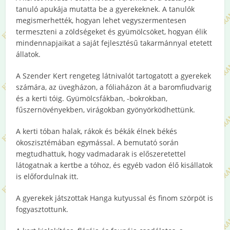
tanuló apukája mutatta be a gyerekeknek. A tanulók
megismerhették, hogyan lehet vegyszermentesen
termeszteni a zöldségeket és gyümölcsöket, hogyan élik
mindennapjaikat a saját fejlesztésű takarmánnyal etetett
állatok.
A Szender Kert rengeteg látnivalót tartogatott a gyerekek
számára, az üvegházon, a fóliaházon át a baromfiudvarig
és a kerti tóig. Gyümölcsfákban, -bokrokban,
fűszernövényekben, virágokban gyönyörködhettünk.
A kerti tóban halak, rákok és békák élnek békés
ökoszisztémában egymással. A bemutató során
megtudhattuk, hogy vadmadarak is előszeretettel
látogatnak a kertbe a tóhoz, és egyéb vadon élő kisállatok
is előfordulnak itt.
A gyerekek játszottak Hanga kutyussal és finom szörpöt is
fogyasztottunk.