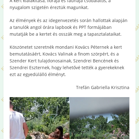
A kert kialakítása, flórája és faunája csodálatos, a
nyugalom szigetén éreztük magunkat.
Az élmények és az idegenvezetés során hallottak alapján
a tanulók angol órára lapbook és PPT formájában
mutatják be a kertet és osszák meg a tapasztalataikat.
Köszönetet szeretnék mondani Kovács Péternek a kert
bemutatásáért, Kovács Valinak a finom szörpért, és a
Szender Kert tulajdonosainak, Szendrei Bencének és
Szendrei Eszternek, hogy lehetővé tették a gyerekeknek
ezt az egyedülálló élményt.
Trefán Gabriella Krisztina