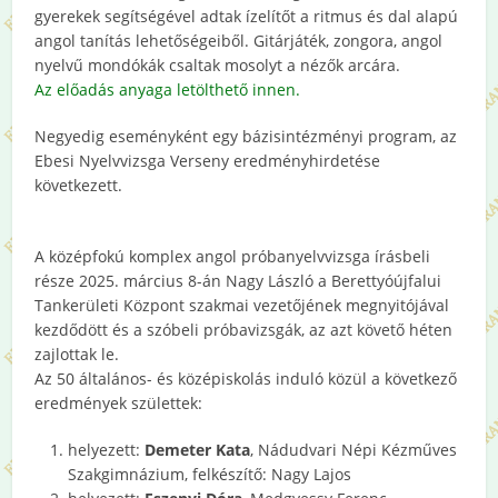
gyerekek segítségével adtak ízelítőt a ritmus és dal alapú
angol tanítás lehetőségeiből. Gitárjáték, zongora, angol
nyelvű mondókák csaltak mosolyt a nézők arcára.
Az előadás anyaga letölthető innen.
Negyedig eseményként egy bázisintézményi program, az
Ebesi Nyelvvizsga Verseny eredményhirdetése
következett.
A középfokú komplex angol próbanyelvvizsga írásbeli
része 2025. március 8-án Nagy László a Berettyóújfalui
Tankerületi Központ szakmai vezetőjének megnyitójával
kezdődött és a szóbeli próbavizsgák, az azt követő héten
zajlottak le.
Az 50 általános- és középiskolás induló közül a következő
eredmények születtek:
helyezett:
Demeter Kata
, Nádudvari Népi Kézműves
Szakgimnázium, felkészítő: Nagy Lajos