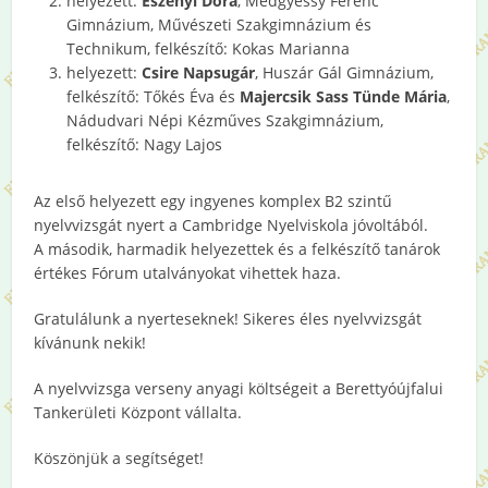
helyezett:
Eszenyi Dóra
, Medgyessy Ferenc
Gimnázium, Művészeti Szakgimnázium és
Technikum, felkészítő: Kokas Marianna
helyezett:
Csire Napsugár
, Huszár Gál Gimnázium,
felkészítő: Tőkés Éva és
Majercsik Sass Tünde Mária
,
Nádudvari Népi Kézműves Szakgimnázium,
felkészítő: Nagy Lajos
Az első helyezett egy ingyenes komplex B2 szintű
nyelvvizsgát nyert a Cambridge Nyelviskola jóvoltából.
A második, harmadik helyezettek és a felkészítő tanárok
értékes Fórum utalványokat vihettek haza.
Gratulálunk a nyerteseknek! Sikeres éles nyelvvizsgát
kívánunk nekik!
A nyelvvizsga verseny anyagi költségeit a Berettyóújfalui
Tankerületi Központ vállalta.
Köszönjük a segítséget!