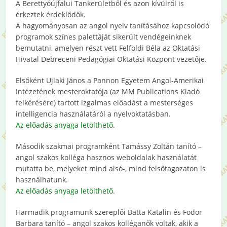
A Berettyóújfalui Tankerületből és azon kívülről is
érkeztek érdeklődők.
A hagyományosan az angol nyelv tanításához kapcsolódó
programok színes palettáját sikerült vendégeinknek
bemutatni, amelyen részt vett Felföldi Béla az Oktatási
Hivatal Debreceni Pedagógiai Oktatási Központ vezetője.
Elsőként Ujlaki János a Pannon Egyetem Angol-Amerikai
Intézetének mesteroktatója (az MM Publications Kiadó
felkérésére) tartott izgalmas előadást a mesterséges
intelligencia használatáról a nyelvoktatásban.
Az előadás anyaga letölthető
.
Második szakmai programként Tamássy Zoltán tanító –
angol szakos kolléga hasznos weboldalak használatát
mutatta be, melyeket mind alsó-, mind felsőtagozaton is
használhatunk.
Az előadás anyaga letölthető.
Harmadik programunk szereplői Batta Katalin és Fodor
Barbara tanító – angol szakos kolléganők voltak, akik a