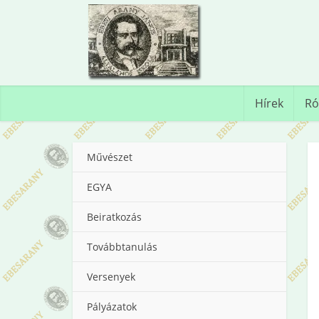
Hírek
Ró
Művészet
EGYA
Beiratkozás
Továbbtanulás
Versenyek
Pályázatok