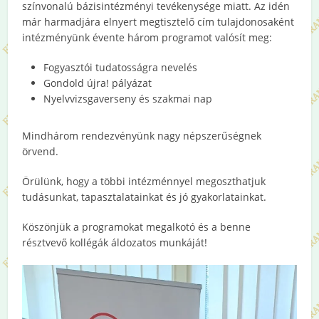
színvonalú bázisintézményi tevékenysége miatt. Az idén
már harmadjára elnyert megtisztelő cím tulajdonosaként
intézményünk évente három programot valósít meg:
Fogyasztói tudatosságra nevelés
Gondold újra! pályázat
Nyelvvizsgaverseny és szakmai nap
Mindhárom rendezvényünk nagy népszerűségnek
örvend.
Örülünk, hogy a többi intézménnyel megoszthatjuk
tudásunkat, tapasztalatainkat és jó gyakorlatainkat.
Köszönjük a programokat megalkotó és a benne
résztvevő kollégák áldozatos munkáját!