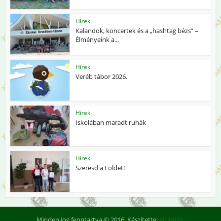
Hírek
Kalandok, koncertek és a „hashtag bézs” –
Élményeink a...
Hírek
Veréb tábor 2026.
Hírek
Iskolában maradt ruhák
Hírek
Szeresd a Földet!
Minden jog fenntartva © 2016. Készítette:
NUMEN
.