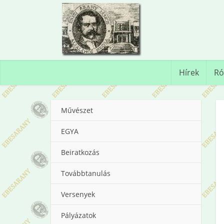
Hírek
Ró
Művészet
EGYA
Beiratkozás
Továbbtanulás
Versenyek
Pályázatok