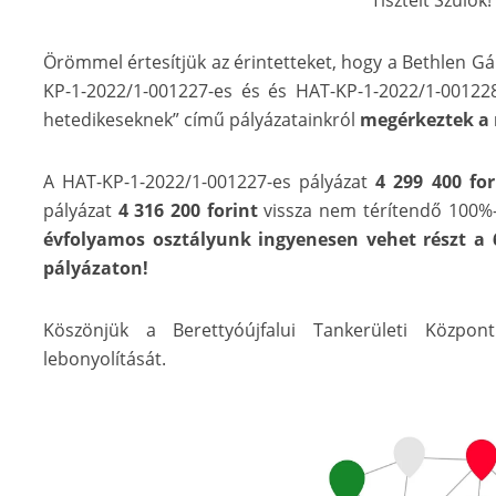
Tisztelt Szülők!
Örömmel értesítjük az érintetteket, hogy a Bethlen Gá
KP-1-2022/1-001227-es és és HAT-KP-1-2022/1-001228
hetedikeseknek” című pályázatainkról
megérkeztek a 
A HAT-KP-1-2022/1-001227-es pályázat
4 299 400 for
pályázat
4 316 200 forint
vissza nem térítendő 100%-
évfolyamos osztályunk ingyenesen vehet részt a
pályázaton!
Köszönjük a Berettyóújfalui Tankerületi Közpon
lebonyolítását.