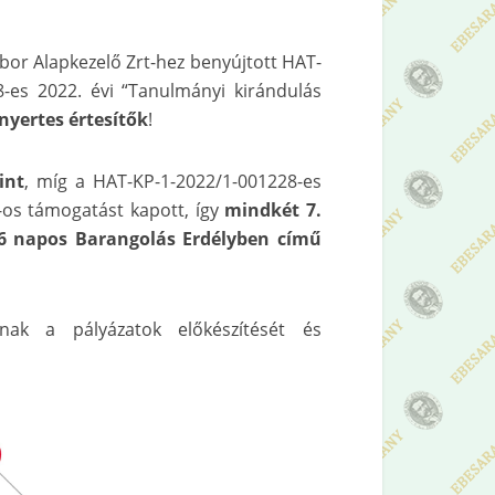
bor Alapkezelő Zrt-hez benyújtott HAT-
-es 2022. évi “Tanulmányi kirándulás
nyertes értesítők
!
int
, míg a HAT-KP-1-2022/1-001228-es
os támogatást kapott, így
mindkét 7.
 6 napos Barangolás Erdélyben című
tnak a pályázatok előkészítését és