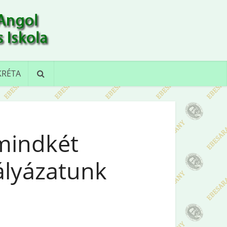
KRÉTA
 mindkét
ályázatunk