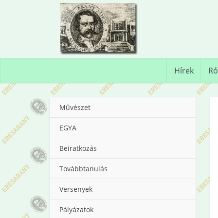
Hírek
Ró
Művészet
EGYA
Beiratkozás
Továbbtanulás
Versenyek
Pályázatok