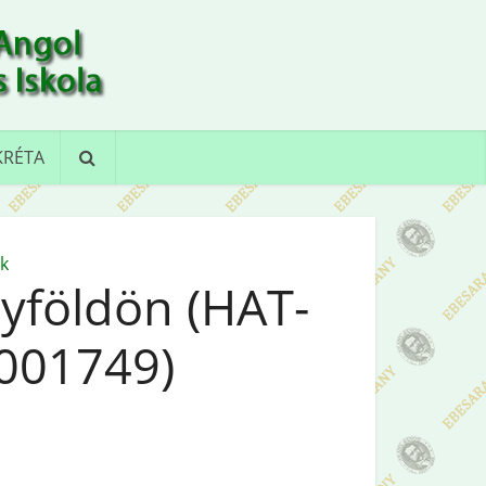
KRÉTA
k
lyföldön (HAT-
001749)