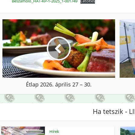
Beszámoló_HAT-KP-1-2025_1-001749
Letöltés
Étlap 2026. április 27 – 30.
Ha tetszik - L
Hírek