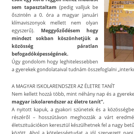
sem tapasztaltam
(pedig valljuk be
őszintén a 0. óra a magyar januári
klímaviszonyok mellett nem olyan
egyszerű).
Meggyőződésem hogy
mindezt sokban köszönhetjük a
közösség páratlan
befogadóképességének.
Úgy gondolom hogy leghitelessebben
a gyerekek gondolataival tudnám összefoglalni „interku
A MAGYAR ISKOLARENDSZER AZ ÉLETRE TANÍT
Nem kellett hozzá több, mint néhány nap és a gyerek
magyar iskolarendszer az életre tanít”.
A nyitott kapuk, a gyakori szünetek és a közösségbe
részéről – hosszútávon meghozzák a várt eredmé
életszituációkon keresztül készülhetnek fel a nagy betű
között. Ahol a kötelességtudat a jól szervezett nap