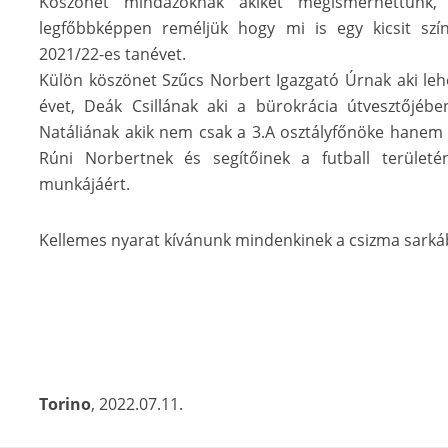
Köszönet mindazoknak akiket megismerhettünk, 
legfőbbképpen reméljük hogy mi is egy kicsit sz
2021/22-es tanévet.
Külön köszönet Szűcs Norbert Igazgató Úrnak aki lehet
évet, Deák Csillának aki a bürokrácia útvesztőjéb
Natáliának akik nem csak a 3.A osztályfőnöke hanem a
Rúni Norbertnek és segítőinek a futball terület
munkájáért.
Kellemes nyarat kívánunk mindenkinek a csizma sarká
Torino
, 2022.07.11.