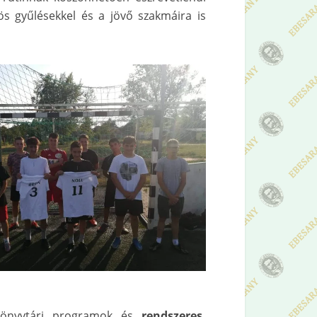
ös gyűlésekkel és a jövő szakmáira is
, könyvtári programok és
rendszeres,