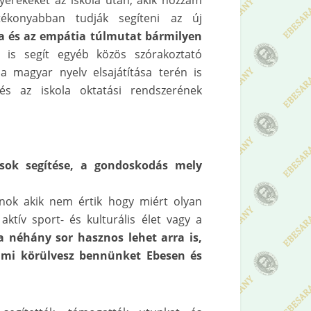
yerekeket az iskola után, akik hozzám
tékonyabban tudják segíteni az új
ia és az empátia túlmutat bármilyen
 is segít egyéb közös szórakoztató
a magyar nyelv elsajátítása terén is
és az iskola oktatási rendszerének
ások segítése, a gondoskodás mely
anok akik nem értik hogy miért olyan
ktív sport- és kulturális élet vagy a
a néhány sor hasznos lehet arra is,
ami körülvesz bennünket Ebesen és
.