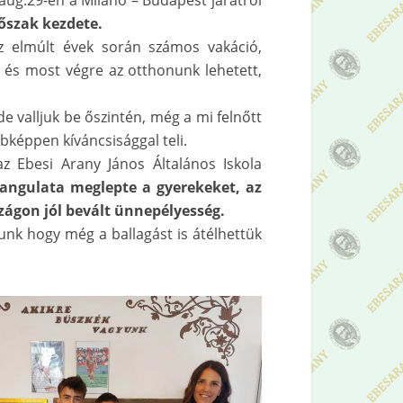
.aug.29-én a Milánó – Budapest járatról
dőszak kezdete.
 elmúlt évek során számos vakáció,
lt és most végre az otthonunk lehetett,
 valljuk be őszintén, még a mi felnőtt
bképpen kíváncsisággal teli.
az Ebesi Arany János Általános Iskola
angulata meglepte a gyerekeket, az
ágon jól bevált ünnepélyesség.
tunk hogy még a ballagást is átélhettük