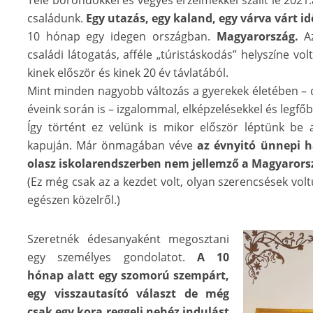
Tele bőröndökkel és vegyes érzelmekkel szállt le 2021
családunk.
Egy utazás, egy kaland, egy várva várt i
10 hónap egy idegen országban.
Magyarország.
Az
családi látogatás, afféle „túristáskodás” helyszíne vo
kinek először és kinek 20 év távlatából.
Mint minden nagyobb változás a gyerekek életében – de
éveink során is – izgalommal, elképzelésekkel és legfőb
Így történt ez velünk is mikor először léptünk be 
kapuján. Már önmagában véve
az évnyitó ünnepi h
olasz iskolarendszerben nem jellemző a Magyarorsz
(Ez még csak az a kezdet volt, olyan szerencsések vol
egészen közelről.)
Szeretnék édesanyaként megosztani
egy személyes gondolatot.
A 10
hónap alatt egy szomorú szempárt,
egy visszautasító választ de még
csak egy kora reggeli nehéz indulást