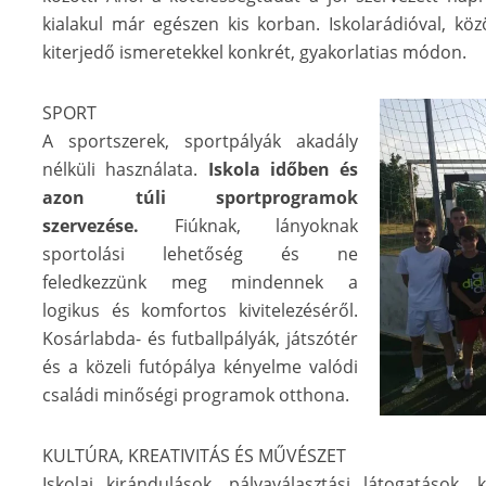
kialakul már egészen kis korban. Iskolarádióval, köz
kiterjedő ismeretekkel konkrét, gyakorlatias módon.
SPORT
A sportszerek, sportpályák akadály
nélküli használata.
Iskola időben és
azon túli sportprogramok
szervezése.
Fiúknak, lányoknak
sportolási lehetőség és ne
feledkezzünk meg mindennek a
logikus és komfortos kivitelezéséről.
Kosárlabda- és futballpályák, játszótér
és a közeli futópálya kényelme valódi
családi minőségi programok otthona.
KULTÚRA, KREATIVITÁS ÉS MŰVÉSZET
Iskolai kirándulások, pályaválasztási látogatások