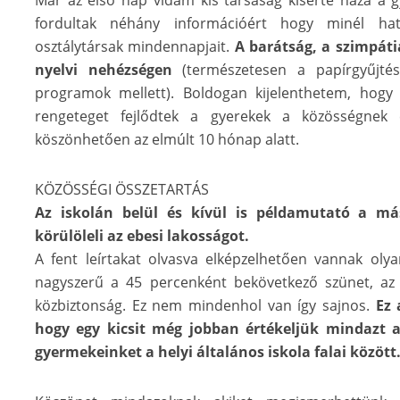
Már az első nap vidám kis társaság kísérte haza a g
fordultak néhány információért hogy minél ha
osztálytársak mindennapjait.
A barátság, a szimpát
nyelvi nehézségen
(természetesen a papírgyűjtés
programok mellett). Boldogan kijelenthetem, hogy 
rengeteget fejlődtek a gyerekek a közösségnek 
köszönhetően az elmúlt 10 hónap alatt.
KÖZÖSSÉGI ÖSSZETARTÁS
Az iskolán belül és kívül is példamutató a m
körülöleli az ebesi lakosságot.
A fent leírtakat olvasva elképzelhetően vannak oly
nagyszerű a 45 percenként bekövetkező szünet, az a
közbiztonság. Ez nem mindenhol van így sajnos.
Ez 
hogy egy kicsit még jobban értékeljük mindazt 
gyermekeinket a helyi általános iskola falai között