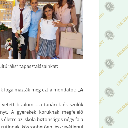
ltúrális” tapasztalásainkat:
ek fogalmazták meg ezt a mondatot:
„A
 vetett bizalom – a tanárok és szülők
nyt. A gyerekek koruknak megfelelő
s életre az iskola biztonságos négy fala
i rutinnak köszönhetően észrevétlenül