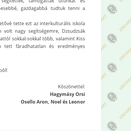
segítették, támogatták utunkat és
ínesebbé, gazdagabbá tudtuk tenni a
ővé tette ezt az interkulturális iskola
en volt nagy segítségemre, Dzsudzsák
ttól sokkal-sokkal több, valamint Kiss
én tett fáradhatatlan és eredményes
ból!
Köszönettel:
Hagymásy Orsi
Osello Aron, Noel és Leonor