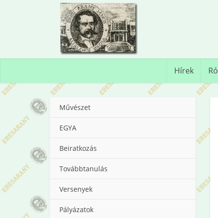
Hírek
Ró
Művészet
EGYA
Beiratkozás
Továbbtanulás
Versenyek
Pályázatok