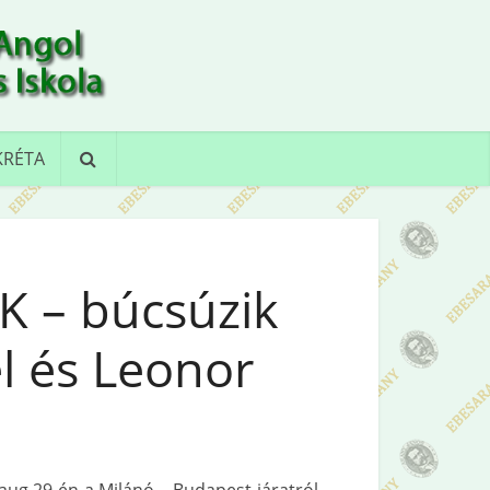
KRÉTA
 – búcsúzik
l és Leonor