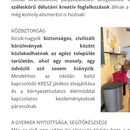
széleskörű délutáni kreatív foglalkozások
állnak a
még komoly elismerést is hoznak!
KÖZBIZTONSÁG
Kicsik-nagyok
biztonságos, civilizált
körülmények között
közlekedhetnek az egész település
területén, ahol egy mosoly, egy
üdvözlő szó sosem hiányzik
.
Mindehhez az iskolán belül
kapcsolódó KRESZ játékos elsajátítása
és a környezettudatos életmóddal
kapcsolatos kezdeményezések
párosulnak.
A GYERKEK NYITOTTSÁGA, SEGÍTŐKÉSZSÉGE