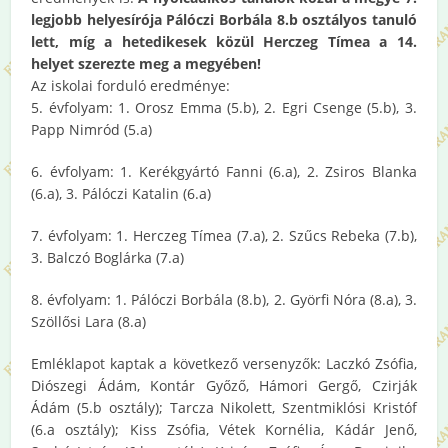
legjobb helyesírója Pálóczi Borbála 8.b osztályos tanuló
lett, míg a hetedikesek közül Herczeg Tímea a 14.
helyet szerezte meg a megyében!
Az iskolai forduló eredménye:
5. évfolyam: 1. Orosz Emma (5.b), 2. Egri Csenge (5.b), 3.
Papp Nimród (5.a)
6. évfolyam: 1. Kerékgyártó Fanni (6.a), 2. Zsiros Blanka
(6.a), 3. Pálóczi Katalin (6.a)
7. évfolyam: 1. Herczeg Tímea (7.a), 2. Szűcs Rebeka (7.b),
3. Balczó Boglárka (7.a)
8. évfolyam: 1. Pálóczi Borbála (8.b), 2. Györfi Nóra (8.a), 3.
Szöllősi Lara (8.a)
Emléklapot kaptak a következő versenyzők: Laczkó Zsófia,
Diószegi Ádám, Kontár Győző, Hámori Gergő, Czirják
Ádám (5.b osztály); Tarcza Nikolett, Szentmiklósi Kristóf
(6.a osztály); Kiss Zsófia, Vétek Kornélia, Kádár Jenő,