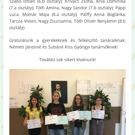
Szabó István (6.b osztály); Krivács Zsófia, Árva Dominika
(7.a osztály); Tóth Amina, Nagy Sándor (7.b osztály); Papp
Luca, Molnár Maja (8.a osztály); Pálffy Anna Boglárka,
Tarcza Vivien, Nagy Zsuzsanna, Tóth Olivér Benjámin (8.b
osztály)
Gratulálunk a gyerekeknek és felkészítő tanáraiknak:
Németi Jánosné és Subáné Kiss Gyöngyi tanárnőknek!
További sok sikert kívánunk!