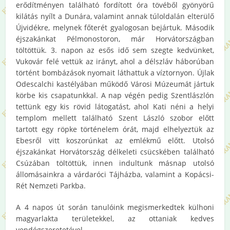
erődítményen található fordított óra tövéből gyönyörű
kilátás nyílt a Dunára, valamint annak túloldalán elterülő
Újvidékre, melynek főterét gyalogosan bejártuk. Második
éjszakánkat Pélmonostoron, már Horvátországban
töltöttük. 3. napon az esős idő sem szegte kedvünket,
Vukovár felé vettük az irányt, ahol a délszláv háborúban
történt bombázások nyomait láthattuk a víztornyon. Újlak
Odescalchi kastélyában működő Városi Múzeumát jártuk
körbe kis csapatunkkal. A nap végén pedig Szentlászlón
tettünk egy kis rövid látogatást, ahol Kati néni a helyi
templom mellett található Szent László szobor előtt
tartott egy röpke történelem órát, majd elhelyeztük az
Ebesről vitt koszorúnkat az emlékmű előtt. Utolsó
éjszakánkat Horvátország délkeleti csücskében található
Csúzában töltöttük, innen indultunk másnap utolsó
állomásainkra a várdaróci Tájházba, valamint a Kopácsi-
Rét Nemzeti Parkba.
A 4 napos út során tanulóink megismerkedtek külhoni
magyarlakta területekkel, az ottaniak kedves
vendégszeretetével.