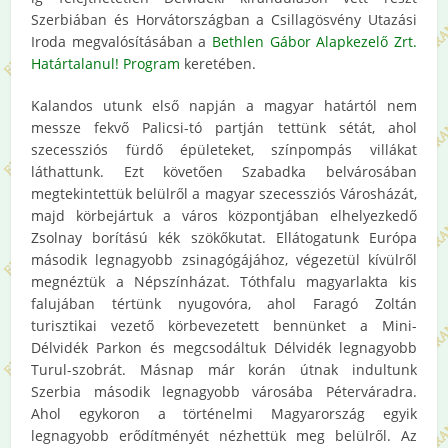
Szerbiában és Horvátországban a Csillagösvény Utazási
Iroda megvalósításában a
Bethlen Gábor Alapkezelő Zrt.
Határtalanul! Program
keretében.
Kalandos utunk első napján a magyar határtól nem
messze fekvő Palicsi-tó partján tettünk sétát, ahol
szecessziós fürdő épületeket, színpompás villákat
láthattunk. Ezt követően Szabadka belvárosában
megtekintettük belülről a magyar szecessziós Városházát,
majd körbejártuk a város központjában elhelyezkedő
Zsolnay borítású kék szökőkutat. Ellátogatunk Európa
második legnagyobb zsinagógájához, végezetül kívülről
megnéztük a Népszínházat. Tóthfalu magyarlakta kis
falujában tértünk nyugovóra, ahol Faragó Zoltán
turisztikai vezető körbevezetett bennünket a Mini-
Délvidék Parkon és megcsodáltuk Délvidék legnagyobb
Turul-szobrát. Másnap már korán útnak indultunk
Szerbia második legnagyobb városába Péterváradra.
Ahol egykoron a történelmi Magyarország egyik
legnagyobb erődítményét nézhettük meg belülről. Az