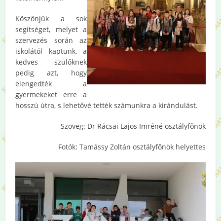
Köszönjük a sok
segítséget, melyet a
szervezés során az
iskolától kaptunk, a
kedves szülőknek
pedig azt, hogy
elengedték a
gyermekeket erre a
hosszú útra, s lehetővé tették számunkra a kirándulást.
Szöveg: Dr Rácsai Lajos Imréné osztályfőnök
Fotók: Tamássy Zoltán osztályfőnök helyettes