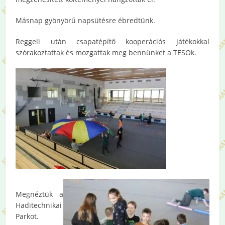
Másnap gyönyörű napsütésre ébredtünk.
Reggeli után csapatépítő kooperációs játékokkal
szórakoztattak és mozgattak meg bennünket a TESOk.
Megnéztük a
Haditechnikai
Parkot.