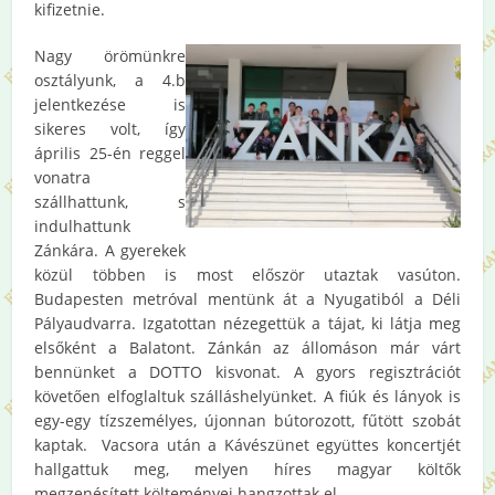
kifizetnie.
Nagy örömünkre
osztályunk, a 4.b
jelentkezése is
sikeres volt, így
április 25-én reggel
vonatra
szállhattunk, s
indulhattunk
Zánkára. A gyerekek
közül többen is most először utaztak vasúton.
Budapesten metróval mentünk át a Nyugatiból a Déli
Pályaudvarra. Izgatottan nézegettük a tájat, ki látja meg
elsőként a Balatont. Zánkán az állomáson már várt
bennünket a DOTTO kisvonat. A gyors regisztrációt
követően elfoglaltuk szálláshelyünket. A fiúk és lányok is
egy-egy tízszemélyes, újonnan bútorozott, fűtött szobát
kaptak. Vacsora után a Kávészünet együttes koncertjét
hallgattuk meg, melyen híres magyar költők
megzenésített költeményei hangzottak el.