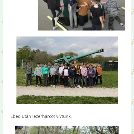
Ebéd után lézerharcot vívtunk.