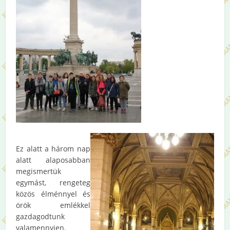
Ez alatt a három nap
alatt alaposabban
megismertük
egymást, rengeteg
közös élménnyel és
örök emlékkel
gazdagodtunk
valamennyien.