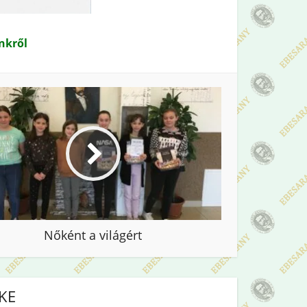
inkről
Nőként a világért
IKE