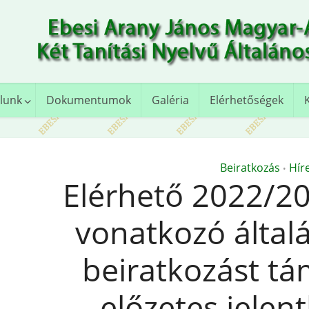
lunk
Dokumentumok
Galéria
Elérhetőségek
Beiratkozás
Hír
•
Elérhető 2022/20
vonatkozó általá
beiratkozást tá
előzetes jelen