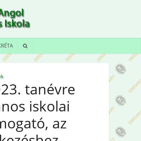
KRÉTA
ek
23. tanévre
nos iskolai
mogató, az
tkezéshez