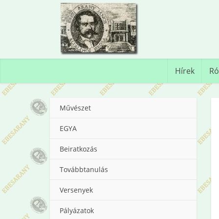
Hírek
Ró
Művészet
EGYA
Beiratkozás
Továbbtanulás
Versenyek
Pályázatok