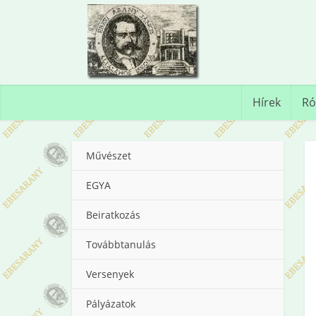
Hírek
Ró
Művészet
EGYA
Beiratkozás
Továbbtanulás
Versenyek
Pályázatok