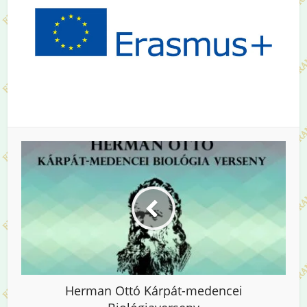
Herman Ottó Kárpát-medencei