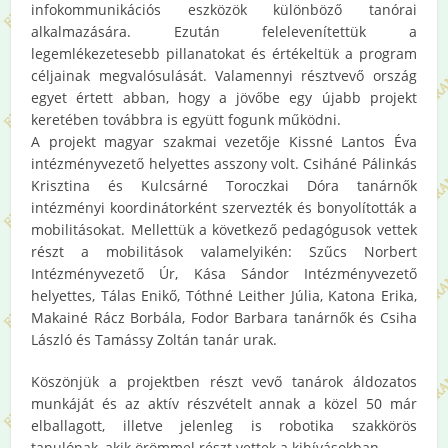
infokommunikációs eszközök különböző tanórai
alkalmazására. Ezután felelevenítettük a
legemlékezetesebb pillanatokat és értékeltük a program
céljainak megvalósulását. Valamennyi résztvevő ország
egyet értett abban, hogy a jövőbe egy újabb projekt
keretében továbbra is együtt fogunk működni.
A projekt magyar szakmai vezetője Kissné Lantos Éva
intézményvezető helyettes asszony volt. Csiháné Pálinkás
Krisztina és Kulcsárné Toroczkai Dóra tanárnők
intézményi koordinátorként szervezték és bonyolították a
mobilitásokat. Mellettük a következő pedagógusok vettek
részt a mobilitások valamelyikén: Szűcs Norbert
Intézményvezető Úr, Kása Sándor Intézményvezető
helyettes, Tálas Enikő, Tóthné Leither Júlia, Katona Erika,
Makainé Rácz Borbála, Fodor Barbara tanárnők és Csiha
László és Tamássy Zoltán tanár urak.
Köszönjük a projektben részt vevő tanárok áldozatos
munkáját és az aktív részvételt annak a közel 50 már
elballagott, illetve jelenleg is robotika szakkörös
tanulónak, akik örömmel részt vettek a kihívásokban.