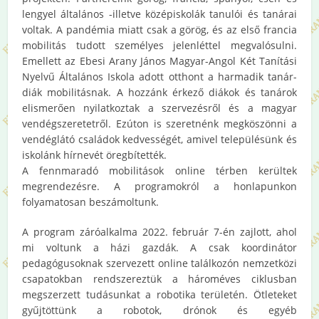
lengyel általános -illetve középiskolák tanulói és tanárai
voltak. A pandémia miatt csak a görög, és az első francia
mobilitás tudott személyes jelenléttel megvalósulni.
Emellett az Ebesi Arany János Magyar-Angol Két Tanítási
Nyelvű Általános Iskola adott otthont a harmadik tanár-
diák mobilitásnak. A hozzánk érkező diákok és tanárok
elismerően nyilatkoztak a szervezésről és a magyar
vendégszeretetről. Ezúton is szeretnénk megköszönni a
vendéglátó családok kedvességét, amivel településünk és
iskolánk hírnevét öregbítették.
A fennmaradó mobilitások online térben kerültek
megrendezésre. A programokról a honlapunkon
folyamatosan beszámoltunk.
A program záróalkalma 2022. február 7-én zajlott, ahol
mi voltunk a házi gazdák. A csak koordinátor
pedagógusoknak szervezett online találkozón nemzetközi
csapatokban rendszereztük a hároméves ciklusban
megszerzett tudásunkat a robotika területén. Ötleteket
gyűjtöttünk a robotok, drónok és egyéb