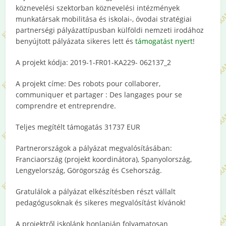
köznevelési szektorban köznevelési intézmények
munkatársak mobilitása és iskolai-, óvodai stratégiai
partnerségi pályázattípusban külföldi nemzeti irodához
benyújtott pályázata sikeres lett és
támogatást nyert
!
A projekt kódja: 2019-1-FR01-KA229- 062137_2
A projekt címe: Des robots pour collaborer,
communiquer et partager : Des langages pour se
comprendre et entreprendre.
Teljes megítélt támogatás 31737 EUR
Partnerországok a pályázat megvalósításában:
Franciaország (projekt koordinátora), Spanyolország,
Lengyelország, Görögország és Csehország.
Gratulálok a pályázat elkészítésben részt vállalt
pedagógusoknak és sikeres megvalósítást kívánok!
A projektről iskolánk honlapján folyamatosan