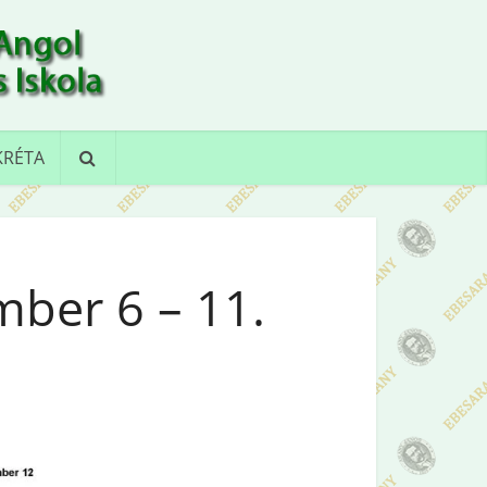
KRÉTA
mber 6 – 11.