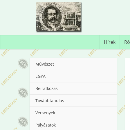
Hírek
Ró
Művészet
EGYA
Beiratkozás
Továbbtanulás
Versenyek
Pályázatok