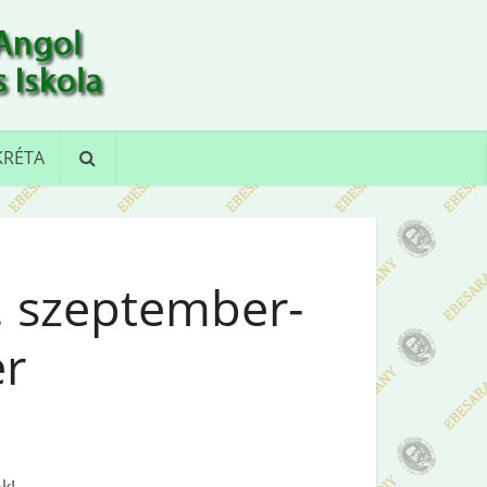
KRÉTA
. szeptember-
r