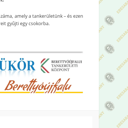
k!
száma, amely a tankerületünk – és ezen
reit gyűjti egy csokorba.