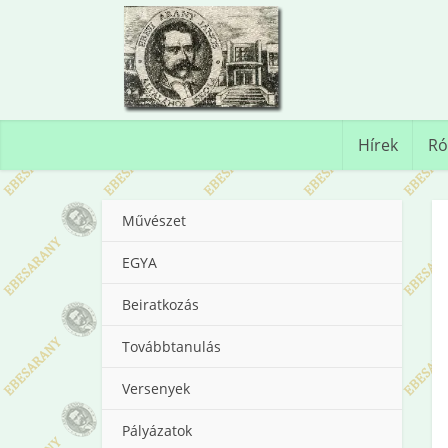
Hírek
Ró
Művészet
EGYA
Beiratkozás
Továbbtanulás
Versenyek
Pályázatok