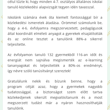
célul tűzte ki, hogy minden 4-7. osztályos általános iskolai
tanuló közlekedési alapvizsgát tegyen idén tavasszal.
Iskolánk számára évek óta kiemelt fontossággal bír a
közlekedési ismeretek átadása. Örömmel számolunk be,
hogy a 4-6. évfolyamra megszervezetett, pedagógusok
által koordinált elméleti anyagot a gyerekek elsajátították
és az online tesztet a tanulóink 88%-a sikerrel
teljesítette.
Az évfolyamon tanuló 132 gyermekből 116-an időt és
energiát nem sajnálva megismerték az e-learning
tananyagokat és teljesítették a 80%-os eredményt,
így névre szóló tanúsítványt szereztek!
Gratulálunk nekik és bízunk benne, hogy a
program célját azaz, hogy a gyermekek nagyobb
tudatossággal, a biztonságot szem előtt tartva
közlekedjenek sikerült megvalósítanunk és a most
megszerzett tudást már a nyáron hasznosíthatják
tanulóink.