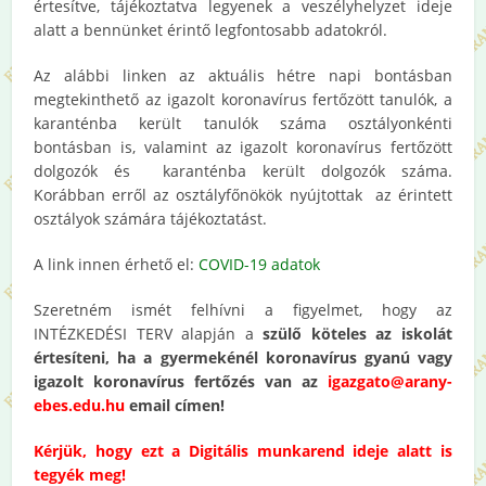
értesítve, tájékoztatva legyenek a veszélyhelyzet ideje
alatt a bennünket érintő legfontosabb adatokról.
Az alábbi linken az aktuális hétre napi bontásban
megtekinthető az igazolt koronavírus fertőzött tanulók, a
karanténba került tanulók száma osztályonkénti
bontásban is, valamint az igazolt koronavírus fertőzött
dolgozók és karanténba került dolgozók száma.
Korábban erről az osztályfőnökök nyújtottak az érintett
osztályok számára tájékoztatást.
A link innen érhető el:
COVID-19 adatok
Szeretném ismét felhívni a figyelmet, hogy az
INTÉZKEDÉSI TERV alapján a
szülő köteles az iskolát
értesíteni, ha a gyermekénél koronavírus gyanú vagy
igazolt koronavírus fertőzés van az
igazgato@arany-
ebes.edu.hu
email címen!
Kérjük, hogy ezt a Digitális munkarend ideje alatt is
tegyék meg!