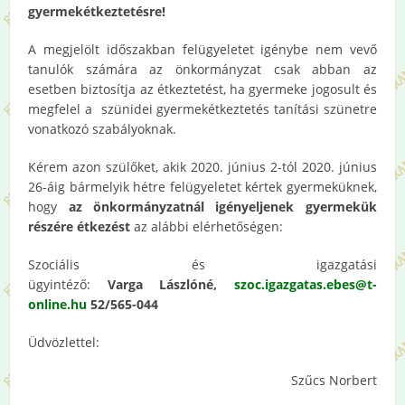
gyermekétkeztetésre!
A megjelölt időszakban felügyeletet igénybe nem vevő
tanulók számára az önkormányzat csak abban az
esetben biztosítja az étkeztetést, ha gyermeke jogosult és
megfelel a szünidei gyermekétkeztetés tanítási szünetre
vonatkozó szabályoknak.
Kérem azon szülőket, akik 2020. június 2-tól 2020. június
26-áig bármelyik hétre felügyeletet kértek gyermeküknek,
hogy
az önkormányzatnál igényeljenek gyermekük
részére étkezést
az alábbi elérhetőségen:
Szociális és igazgatási
ügyintéző:
Varga Lászlóné,
szoc.igazgatas.ebes@t-
online.hu
52/565-044
Üdvözlettel:
Szűcs Norbert