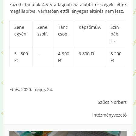
közötti tanulók 4,5-5 átlagnál) az alábbi összegek lettek
megállapítva. Várhatóan ettől lényeges eltérés nem lesz.
Zene
Zene
Tánc
Képzőműv.
Szín-
egyéni
szolf.
csop.
báb
cs.
5 500
–
4 900
6 800 Ft
5 200
Ft
Ft
Ft
Ebes, 2020. május 24.
Szűcs Norbert
intézményvezető