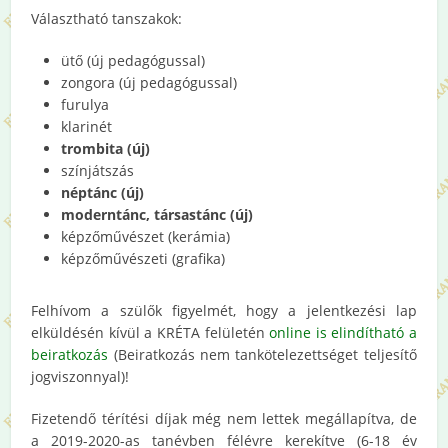
Választható tanszakok:
ütő (új pedagógussal)
zongora (új pedagógussal)
furulya
klarinét
trombita (új)
színjátszás
néptánc (új)
moderntánc, társastánc (új)
képzőművészet (kerámia)
képzőművészeti (grafika)
Felhívom a szülők figyelmét, hogy a jelentkezési lap
elküldésén kívül a KRÉTA felületén
online is elindítható a
beiratkozás
(Beiratkozás nem tankötelezettséget teljesítő
jogviszonnyal)!
Fizetendő térítési díjak még nem lettek megállapítva, de
a 2019-2020-as tanévben félévre kerekítve (6-18 év