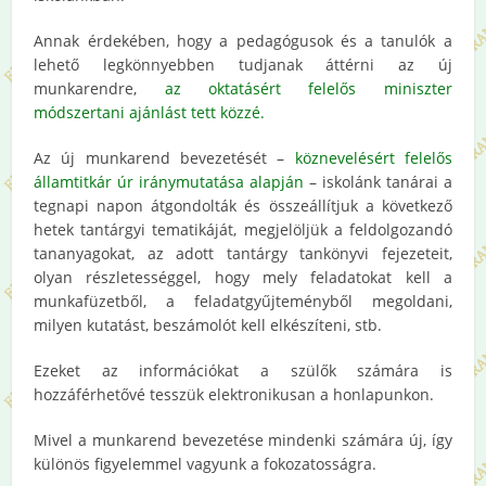
Annak érdekében, hogy a pedagógusok és a tanulók a
lehető legkönnyebben tudjanak áttérni az új
munkarendre,
az oktatásért felelős miniszter
módszertani ajánlást tett közzé.
Az új munkarend bevezetését –
köznevelésért felelős
államtitkár úr iránymutatása alapján
– iskolánk tanárai a
tegnapi napon átgondolták és összeállítjuk a következő
hetek tantárgyi tematikáját, megjelöljük a feldolgozandó
tananyagokat, az adott tantárgy tankönyvi fejezeteit,
olyan részletességgel, hogy mely feladatokat kell a
munkafüzetből, a feladatgyűjteményből megoldani,
milyen kutatást, beszámolót kell elkészíteni, stb.
Ezeket az információkat a szülők számára is
hozzáférhetővé tesszük elektronikusan a honlapunkon.
Mivel a munkarend bevezetése mindenki számára új, így
különös figyelemmel vagyunk a fokozatosságra.