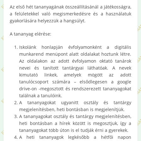
Az első hét tananyagának összeállításánál a játékosságra,
a felületekkel való megismerkedésre és a használatuk
gyakorlására helyezzük a hangsúlyt.
A tananyag elérése:
Iskolánk honlapján évfolyamonként a digitális
munkarend menüpont alatt oldalakat hoztunk létre.
Az oldalakon az adott évfolyamon oktató tanárok
nevei és tanított tantárgyai láthatóak. A nevek
kimutató linkek, amelyek mögött az adott
tanulócsoport számára – elsődlegesen a google
drive-on -megosztott és rendszerezett tananyagokat
találnak a tanulóink.
A tananyagokat ugyanitt osztály és tantárgy
megjelenítésben, heti bontásban is megjelenítjük.
A tananyagokat osztály és tantárgy megjelenítésben,
heti bontásban a hírek között is megosztjuk, így a
tananyagokat több úton is el tudják érni a gyerekek.
A heti tananyagok legkésőbb a hétfői napon