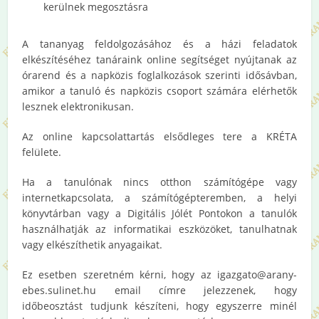
kerülnek megosztásra
A tananyag feldolgozásához és a házi feladatok
elkészítéséhez tanáraink online segítséget nyújtanak az
órarend és a napközis foglalkozások szerinti idősávban,
amikor a tanuló és napközis csoport számára elérhetők
lesznek elektronikusan.
Az online kapcsolattartás elsődleges tere a KRÉTA
felülete.
Ha a tanulónak nincs otthon számítógépe vagy
internetkapcsolata, a számítógépteremben, a helyi
könyvtárban vagy a Digitális Jólét Pontokon a tanulók
használhatják az informatikai eszközöket, tanulhatnak
vagy elkészíthetik anyagaikat.
Ez esetben szeretném kérni, hogy az igazgato@arany-
ebes.sulinet.hu email címre jelezzenek, hogy
időbeosztást tudjunk készíteni, hogy egyszerre minél