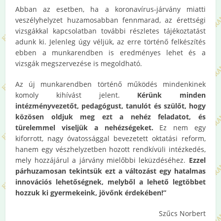
Abban az esetben, ha a koronavírus-járvány miatti
veszélyhelyzet huzamosabban fennmarad, az érettségi
vizsgákkal kapcsolatban további részletes tájékoztatást
adunk ki. Jelenleg úgy véljük, az erre történő felkészítés
ebben a munkarendben is eredményes lehet és a
vizsgák megszervezése is megoldható.
Az új munkarendben történő működés mindenkinek
komoly kihívást jelent.
Kérünk minden
intézményvezetőt, pedagógust, tanulót és szülőt, hogy
közösen oldjuk meg ezt a nehéz feladatot, és
türelemmel viseljük a nehézségeket.
Ez nem egy
kiforrott, nagy óvatossággal bevezetett oktatási reform,
hanem egy vészhelyzetben hozott rendkívüli intézkedés,
mely hozzájárul a járvány mielőbbi leküzdéséhez.
Ezzel
párhuzamosan tekintsük ezt a változást egy hatalmas
innovációs lehetőségnek, melyből a lehető legtöbbet
hozzuk ki gyermekeink, jövőnk érdekében!”
Szűcs Norbert