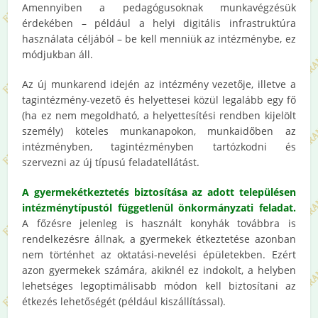
Amennyiben a pedagógusoknak munkavégzésük
érdekében – például a helyi digitális infrastruktúra
használata céljából – be kell menniük az intézménybe, ez
módjukban áll.
Az új munkarend idején az intézmény vezetője, illetve a
tagintézmény-vezető és helyettesei közül legalább egy fő
(ha ez nem megoldható, a helyettesítési rendben kijelölt
személy) köteles munkanapokon, munkaidőben az
intézményben, tagintézményben tartózkodni és
szervezni az új típusú feladatellátást.
A gyermekétkeztetés biztosítása az adott településen
intézménytípustól függetlenül önkormányzati feladat.
A főzésre jelenleg is használt konyhák továbbra is
rendelkezésre állnak, a gyermekek étkeztetése azonban
nem történhet az oktatási-nevelési épületekben. Ezért
azon gyermekek számára, akiknél ez indokolt, a helyben
lehetséges legoptimálisabb módon kell biztosítani az
étkezés lehetőségét (például kiszállítással).