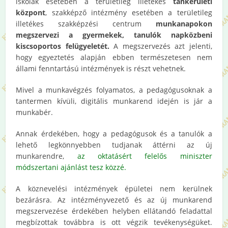
iskolák esetében a területileg illetékes
tankerületi
központ
, szakképző intézmény esetében a területileg
illetékes szakképzési centrum
munkanapokon
megszervezi a gyermekek, tanulók napközbeni
kiscsoportos felügyeletét.
A megszervezés azt jelenti,
hogy egyeztetés alapján ebben természetesen nem
állami fenntartású intézmények is részt vehetnek.
Mivel a munkavégzés folyamatos, a pedagógusoknak a
tantermen kívüli, digitális munkarend idején is jár a
munkabér.
Annak érdekében, hogy a pedagógusok és a tanulók a
lehető legkönnyebben tudjanak áttérni az új
munkarendre,
az oktatásért felelős miniszter
módszertani ajánlást tesz közzé.
A köznevelési intézmények épületei nem kerülnek
bezárásra. Az intézményvezető és az új munkarend
megszervezése érdekében helyben ellátandó feladattal
megbízottak továbbra is ott végzik tevékenységüket.