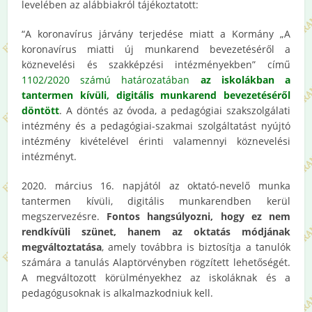
levelében az alábbiakról tájékoztatott:
“A koronavírus járvány terjedése miatt a Kormány „A
koronavírus miatti új munkarend bevezetéséről a
köznevelési és szakképzési intézményekben” című
1102/2020 számú határozatában
az iskolákban a
tantermen kívüli, digitális munkarend bevezetéséről
döntött
. A döntés az óvoda, a pedagógiai szakszolgálati
intézmény és a pedagógiai-szakmai szolgáltatást nyújtó
intézmény kivételével érinti valamennyi köznevelési
intézményt.
2020. március 16. napjától az oktató-nevelő munka
tantermen kívüli, digitális munkarendben kerül
megszervezésre.
Fontos hangsúlyozni, hogy ez nem
rendkívüli szünet, hanem az oktatás módjának
megváltoztatása
, amely továbbra is biztosítja a tanulók
számára a tanulás Alaptörvényben rögzített lehetőségét.
A megváltozott körülményekhez az iskoláknak és a
pedagógusoknak is alkalmazkodniuk kell.