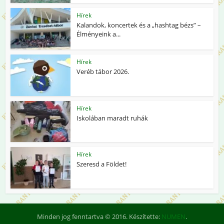
Hírek
Kalandok, koncertek és a „hashtag bézs” –
Élményeink a...
Hírek
Veréb tábor 2026.
Hírek
Iskolában maradt ruhák
Hírek
Szeresd a Földet!
Minden jog fenntartva © 2016. Készítette:
NUMEN
.