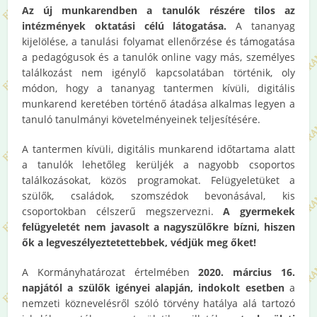
Az új munkarendben a tanulók részére tilos az
intézmények oktatási célú látogatása.
A tananyag
kijelölése, a tanulási folyamat ellenőrzése és támogatása
a pedagógusok és a tanulók online vagy más, személyes
találkozást nem igénylő kapcsolatában történik, oly
módon, hogy a tananyag tantermen kívüli, digitális
munkarend keretében történő átadása alkalmas legyen a
tanuló tanulmányi követelményeinek teljesítésére.
A tantermen kívüli, digitális munkarend időtartama alatt
a tanulók lehetőleg kerüljék a nagyobb csoportos
találkozásokat, közös programokat. Felügyeletüket a
szülők, családok, szomszédok bevonásával, kis
csoportokban célszerű megszervezni.
A gyermekek
felügyeletét nem javasolt a nagyszülőkre bízni, hiszen
ők a legveszélyeztetettebbek, védjük meg őket!
A Kormányhatározat értelmében
2020. március 16.
napjától a szülők igényei alapján, indokolt esetben
a
nemzeti köznevelésről szóló törvény hatálya alá tartozó