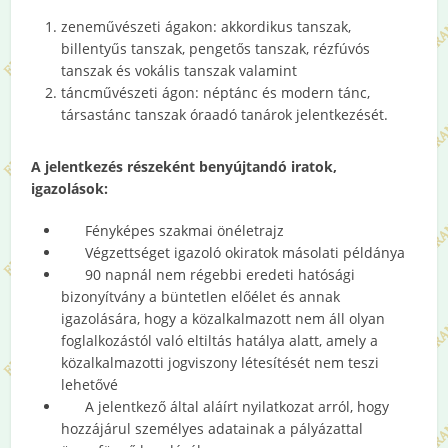
zeneművészeti ágakon: akkordikus tanszak,
billentyűs tanszak, pengetős tanszak, rézfúvós
tanszak és vokális tanszak valamint
táncművészeti ágon: néptánc és modern tánc,
társastánc tanszak óraadó tanárok jelentkezését.
A jelentkezés részeként benyújtandó iratok,
igazolások:
Fényképes szakmai önéletrajz
Végzettséget igazoló okiratok másolati példánya
90 napnál nem régebbi eredeti hatósági
bizonyítvány a büntetlen előélet és annak
igazolására, hogy a közalkalmazott nem áll olyan
foglalkozástól való eltiltás hatálya alatt, amely a
közalkalmazotti jogviszony létesítését nem teszi
lehetővé
A jelentkező által aláírt nyilatkozat arról, hogy
hozzájárul személyes adatainak a pályázattal