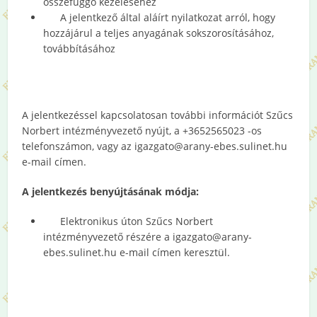
összefüggő kezeléséhez
A jelentkező által aláírt nyilatkozat arról, hogy
hozzájárul a teljes anyagának sokszorosításához,
továbbításához
A jelentkezéssel kapcsolatosan további információt Szűcs
Norbert intézményvezető nyújt, a +3652565023 -os
telefonszámon, vagy az igazgato@arany-ebes.sulinet.hu
e-mail címen.
A jelentkezés benyújtásának módja:
Elektronikus úton Szűcs Norbert
intézményvezető részére a igazgato@arany-
ebes.sulinet.hu e-mail címen keresztül.