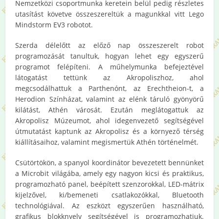
Nemzetközi csoportmunka keretein belül pedig részletes
utasítást követve összeszereltük a magunkkal vitt Lego
Mindstorm EV3 robotot.
Szerda délelőtt az előző nap összeszerelt robot
programozását tanultuk, hogyan lehet egy egyszerű
programot felépíteni. A műhelymunka befejeztével
látogatást tettünk az Akropoliszhoz, ahol
megcsodálhattuk a Parthenónt, az Erechtheion-t, a
Herodion Színházat, valamint az elénk táruló gyönyörű
kilátást, Athén városát. Ezután meglátogattuk az
Akropolisz Múzeumot, ahol idegenvezető segítségével
útmutatást kaptunk az Akropolisz és a környező térség
kiállításaihoz, valamint megismertük Athén történelmét.
Csütörtökön, a spanyol koordinátor bevezetett bennünket
a Microbit világába, amely egy nagyon kicsi és praktikus,
programozható panel, beépített szenzorokkal, LED-mátrix
kijelzővel, ki/bemeneti csatlakozókkal, Bluetooth
technológiával. Az eszközt egyszerűen használható,
grafikus blokknyelv segítségével is programozhatjuk.