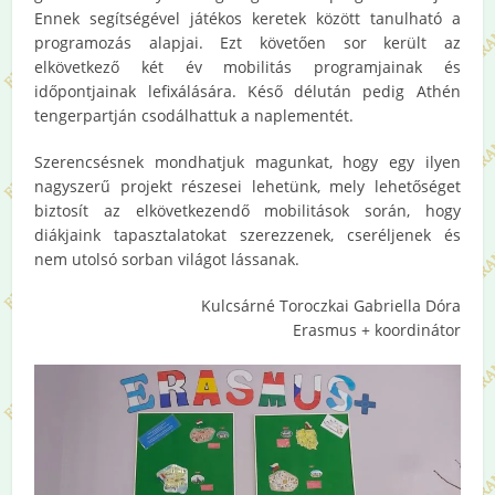
Ennek segítségével játékos keretek között tanulható a
programozás alapjai. Ezt követően sor került az
elkövetkező két év mobilitás programjainak és
időpontjainak lefixálására. Késő délután pedig Athén
tengerpartján csodálhattuk a naplementét.
Szerencsésnek mondhatjuk magunkat, hogy egy ilyen
nagyszerű projekt részesei lehetünk, mely lehetőséget
biztosít az elkövetkezendő mobilitások során, hogy
diákjaink tapasztalatokat szerezzenek, cseréljenek és
nem utolsó sorban világot lássanak.
Kulcsárné Toroczkai Gabriella Dóra
Erasmus + koordinátor