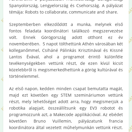
Spanyolország, Lengyelország és Csehország. A pályázat
témája: Robots to collaborate, communicate and share.
Szeptemberben elkezdődött a munka, melynek első
fontos feladata koordinátori találkozó megszervezése
volt. Ennek Görögország adott otthont ez év
novemberében. 5 napot tölthettünk Athén városában két
kolleganőmmel, Csiháné Pálinkás Krisztinával és Kissné
Lantos Évával, ahol a programot érintő különféle
tevékenységekben vettünk részt, de ezen kívül kicsit
közelebbről is megismerkedhettünk a görög kultúrával és
történelemmel.
Az első napon, kedden minden csapat bemutatta magát,
majd ezt követően egy STEM szemináriumon vettünk
részt, mely lehetőséget adott arra, hogy megismerjük a
robotika alapjait, összeállítsunk egy EV3 robotot és
programozzunk azt, a Makecode applikációval. Az ebédet
követően Bruno Vuillemin, pályázatunk francia
koordinátora által vezetett műhelymunkán vettünk részt.