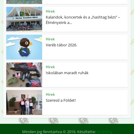
Hírek
Kalandok, koncertek és a „hashtag bézs” –
Élményeink a...
Hírek
Veréb tábor 2026.
Hírek
Iskolában maradt ruhák
Hírek
Szeresd a Földet!
Minden jog fenntartva © 2016. Készítette:
NUMEN
.