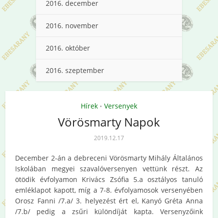
2016. december
2016. november
2016. október
2016. szeptember
Hírek
Versenyek
•
Vörösmarty Napok
2019.12.17
December 2-án a debreceni Vörösmarty Mihály Általános
Iskolában megyei szavalóversenyen vettünk részt. Az
ötödik évfolyamon Krivács Zsófia 5.a osztályos tanuló
emléklapot kapott, míg a 7-8. évfolyamosok versenyében
Orosz Fanni /7.a/ 3. helyezést ért el, Kanyó Gréta Anna
/7.b/ pedig a zsűri különdíját kapta. Versenyzőink