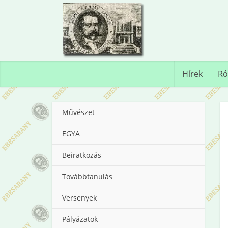
Hírek
Ró
Művészet
EGYA
Beiratkozás
Továbbtanulás
Versenyek
Pályázatok