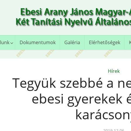
lunk
Dokumentumok
Galéria
Elérhetőségek
Hírek
Tegyük szebbé a n
ebesi gyerekek 
karácson
2019.12.06