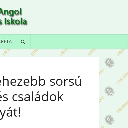
KRÉTA
ehezebb sorsú
és családok
yát!