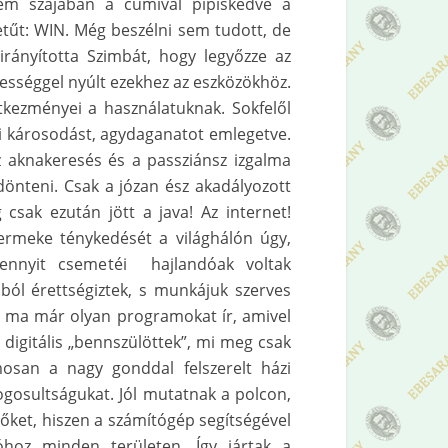
kem szájában a cumival pipiskedve a
tűt: WIN. Még beszélni sem tudott, de
irányította Szimbát, hogy legyőzze az
tességgel nyúlt ezekhez az eszközökhöz.
tkezményei a használatuknak. Sokfelől
i károsodást, agydaganatot emlegetve.
z aknakeresés és a passziánsz izgalma
önteni. Csak a józan ész akadályozott
csak ezután jött a java! Az internet!
yermeke ténykedését a világhálón úgy,
nnyit csemetéi hajlandóak voltak
ól érettségiztek, s munkájuk szerves
m ma már olyan programokat ír, amivel
digitális „bennszülöttek”, mi meg csak
osan a nagy gonddal felszerelt házi
jogosultságukat. Jól mutatnak a polcon,
 őket, hiszen a számítógép segítségével
óhoz minden területen. Így jártak a