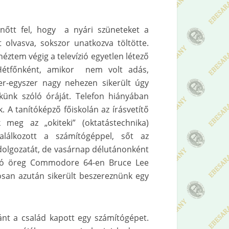
nőtt fel, hogy a nyári szüneteket a
 olvasva, sokszor unatkozva töltötte.
tem végig a televízió egyetlen létező
 Hétfőnként, amikor nem volt adás,
zer-egyszer nagy nehezen sikerült úgy
künk szóló óráját. Telefon hiányában
 A tanítóképző főiskolán az írásvetítő
meg az „okiteki” (oktatástechnika)
lálkozott a számítógéppel, sőt az
dolgozatát, de vasárnap délutánonként
a jó öreg Commodore 64-en Bruce Lee
san azután sikerült beszereznünk egy
nt a család kapott egy számítógépet.