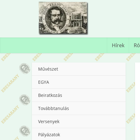
Hírek
Ró
Művészet
EGYA
Beiratkozás
Továbbtanulás
Versenyek
Pályázatok