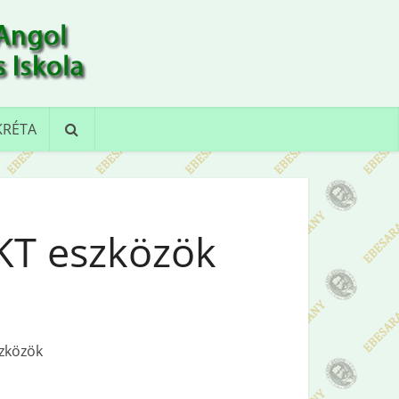
KRÉTA
IKT eszközök
szközök