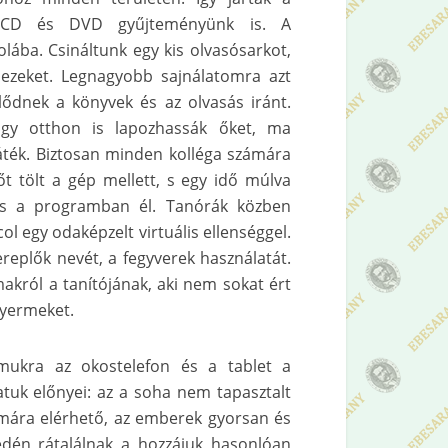
 a CD és DVD gyűjteményünk is. A
ába. Csináltunk egy kis olvasósarkot,
 ezeket. Legnagyobb sajnálatomra azt
ődnek a könyvek és az olvasás iránt.
gy otthon is lapozhassák őket, ma
áték. Biztosan minden kolléga számára
őt tölt a gép mellett, s egy idő múlva
 is a programban él. Tanórák közben
ol egy odaképzelt virtuális ellenséggel.
ereplők nevét, a fegyverek használatát.
król a tanítójának, aki nem sokat ért
gyermeket.
zámukra az okostelefon és a tablet a
atuk előnyei: az a soha nem tapasztalt
ámára elérhető, az emberek gyorsan és
dén rátalálnak a hozzájuk hasonlóan