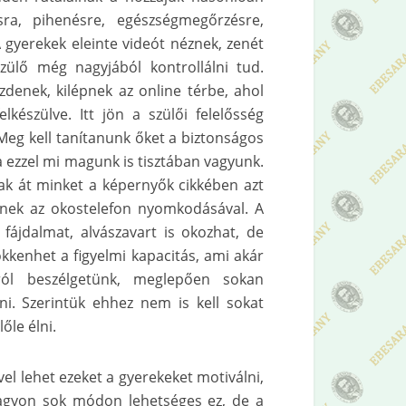
ra, pihenésre, egészségmegőrzésre,
A gyerekek eleinte videót néznek, zenét
szülő még nagyjából kontrollálni tud.
denek, kilépnek az online térbe, ahol
elkészülve. Itt jön a szülői felelősség
Meg kell tanítanunk őket a biztonságos
a ezzel mi magunk is tisztában vagyunk.
ak át minket a képernyők cikkében azt
enek az okostelefon nyomkodásával. A
i fájdalmat, alvászavart is okozhat, de
kenhet a figyelmi kapacitás, ami akár
sról beszélgetünk, meglepően sokan
ni. Szerintük ehhez nem is kell sokat
őle élni.
l lehet ezeket a gyerekeket motiválni,
 Nagyon sok módon lehetséges ez, de a