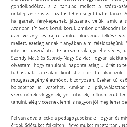
gondolkodókra, s a tanulás mellett a szórakozás
önkifejezésre is változatos lehetőséget biztosítanak. 
hallgatnak, fényképeznek, játszanak velük, amit a 
Azonban tíz éves koruk körül, amikor önállósodni kez
ezer veszély les rájuk, amire nincsenek felkészítve-f
mellett, esetleg annak hiányában a mi felelősségünk. 
internet használatra. Ez persze csak úgy lehetséges, h
Szondy Máté és Szondy-Nagy Szilvia: Hogyan alakítan
olvastam, hogy tanulóink naponta átlag 3 órát tölt
túlhasználat a családi konfliktusokon túl akár ízület
mozgásszegény életmódot bizonyosan. Ezeken túl csök
balesethez is vezethet. Amikor a pályaválasztá
szeretnének vloggerek, youtuberek, influencerek len
tanulni, elég viccesnek lenni, s nagyon jól meg lehet bel
Fel van adva a lecke a pedagógusoknak: Hogyan és mive
érdeklődésüket felkelteni, figyelmüket megtartani.