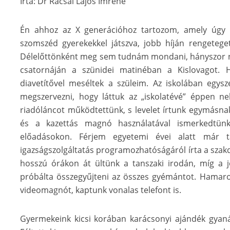
Írta: Dr Rácsai Lajos Imréné
Én ahhoz az X generációhoz tartozom, amely úgy 
szomszéd gyerekekkel játszva, jobb híján rengeteget
Délelőttönként meg sem tudnám mondani, hányszor néz
csatornáján a szünidei matinéban a Kislovagot.
diavetítővel meséltek a szüleim. Az iskolában egys
megszervezni, hogy láttuk az „iskolatévé” éppen ne
riadóláncot működtettünk, s levelet írtunk egymásnak.
és a kazettás magnó használatával ismerkedtünk 
előadásokon. Férjem egyetemi évei alatt már ta
igazságszolgáltatás programozhatóságáról írta a szak
hosszú órákon át ültünk a tanszaki irodán, míg 
próbálta összegyűjteni az összes gyémántot. Hamaro
videomagnót, kaptunk vonalas telefont is.
Gyermekeink kicsi korában karácsonyi ajándék gyaná