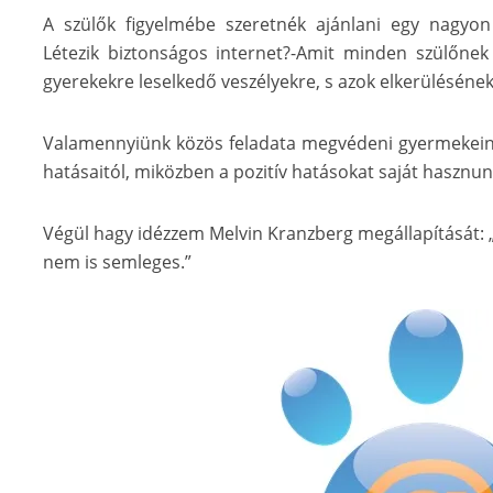
A szülők figyelmébe szeretnék ajánlani egy nagyon
Létezik biztonságos internet?-Amit minden szülőnek
gyerekekre leselkedő veszélyekre, s azok elkerülésének 
Valamennyiünk közös feladata megvédeni gyermekeinket,
hatásaitól, miközben a pozitív hatásokat saját hasznunk
Végül hagy idézzem Melvin Kranzberg megállapítását: 
nem is semleges.”