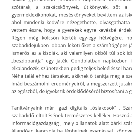
szótárak, a szakácskönyvek, útikönyvek, sőt
gyermeklexikonokat, meséskönyveket bevittem az iskol
ahol mindenki kedvére nézegethette, olvasgathatta
vettem észre, hogy a gyerekek egyre kevésbé érdekl
Régen még kölcsön kérték egy-egy hétvégére, ho
szabadidejükben jobban leköti őket a számítógépes j
ismerős az a kisdiák, aki valamilyen okból túl sok id
„beszippantja” egy játék. Gondolatban napközben
elkalandozik, szünetekben pedig teljes beleéléssel harc
Néha talál ehhez társakat, akiknek ő tanítja meg a sz
Imád beszámolni eredményeiről, a megszerzett jutalma
az egészből, de igyekszik érdeklődéséről biztosítani a 
Tanítványaink már igazi digitális „őslakosok” . S
szabadidő eltöltésének természetes kellékei. Használ
információgazdagság , mely pillanatok alatt bárki sz
állandóan kapcsolatba léphetnek egymással, könnye