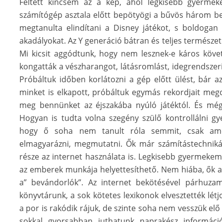
Féltett kincsem az a kép, ahol legkisebb gyerme
számítógép asztala előtt bepötyögi a bűvös három be
megtanulta elindítani a Disney játékot, s boldogan 
akadályokat. Az Y generáció bátran és teljes természe
Mi kicsit aggódtunk, hogy nem lesznek-e káros köve
kongatták a vészharangot, látásromlást, idegrendszer
Próbáltuk időben korlátozni a gép előtt ülést, bár a
minket is elkapott, próbáltuk egymás rekordjait megd
meg bennünket az éjszakába nyúló játéktól. És még 
Hogyan is tudta volna szegény szülő kontrollálni g
hogy ő soha nem tanult róla semmit, csak ame
elmagyarázni, megmutatni. Ők már számítástechnikáb
része az internet használata is. Legkisebb gyermeke
az emberek munkája helyettesíthető. Nem hiába, ők a 
a” bevándorlók”. Az internet bekötésével párhuzam
könyvtárunk, a sok kötetes lexikonok elvesztették lét
a por is rakódik rájuk, de szinte soha nem vesszük elő
sokkal gyorsabban juthatunk naprakész informáci