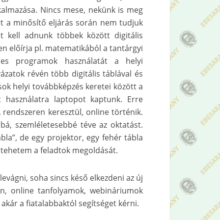
lkalmazása. Nincs mese, nekünk is meg
rt a minősítő eljárás során nem tudjuk
t kell adnunk többek között digitális
 előírja pl. matematikából a tantárgyi
gépes programok használatát a helyi
zatok révén több digitális táblával és
sok helyi továbbképzés keretei között a
át használatra laptopot kaptunk. Erre
endszeren keresztül, online történik.
bá, szemléletesebbé téve az oktatást.
a”, de egy projektor, egy fehér tábla
á tehetem a feladtok megoldását.
evágni, soha sincs késő elkezdeni az új
n, online tanfolyamok, webináriumok
akár a fiatalabbaktól segítséget kérni.