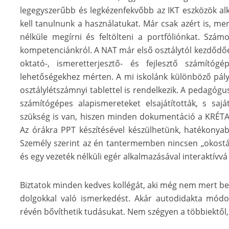
legegyszerűbb és legkézenfekvőbb az IKT eszközök a
kell tanulnunk a használatukat. Már csak azért is, me
nélküle megírni és feltölteni a portfóliónkat. Számo
kompetenciánkról. A NAT már első osztálytól kezdődően
oktató-, ismeretterjesztő- és fejlesztő számító
lehetőségekhez mérten. A mi iskolánk különböző pályá
osztálylétszámnyi tablettel is rendelkezik. A pedagógu
számítógépes alapismereteket elsajátították, s saj
szükség is van, hiszen minden dokumentáció a KRÉTA r
Az órákra PPT készítésével készülhetünk, hatékonyab
Személy szerint az én tantermemben nincsen „okostábl
és egy vezeték nélküli egér alkalmazásával interaktívv
Biztatok minden kedves kollégát, aki még nem mert bel
dolgokkal való ismerkedést. Akár autodidakta módo
révén bővíthetik tudásukat. Nem szégyen a többiektől, 