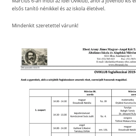
Március 6-án indul az idei Oviklub, ahol a jövendő ki
elsős tanító nénikkel és az iskola életével.
Mindenkit szeretettel várunk!