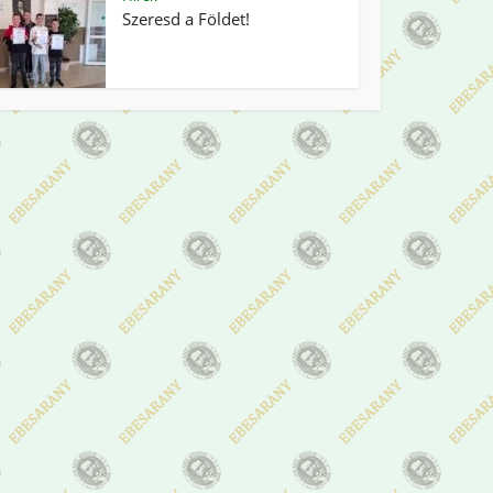
Szeresd a Földet!