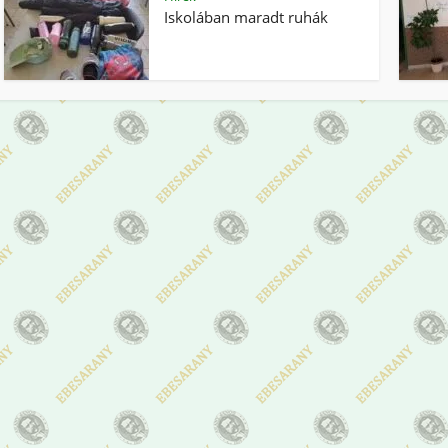
Iskolában maradt ruhák