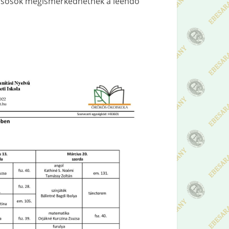
s elsősök megismerkedhetnek a leendő