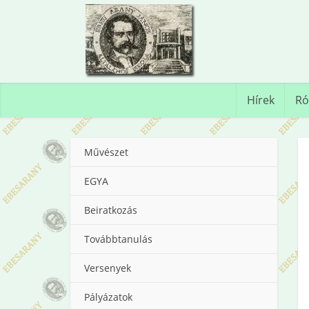
Hírek
Ró
Művészet
EGYA
Beiratkozás
Továbbtanulás
Versenyek
Pályázatok