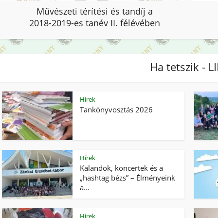
Művészeti térítési és tandíj a
2018-2019-es tanév II. félévében
Ha tetszik - L
Hírek
Tankönyvosztás 2026
Hírek
Kalandok, koncertek és a
„hashtag bézs” – Élményeink
a...
Hírek