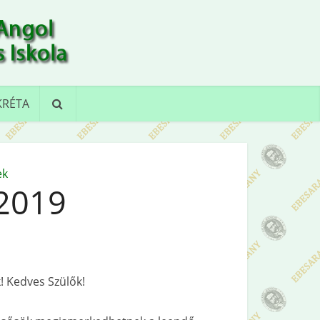
KRÉTA
ek
2019
! Kedves Szülők!