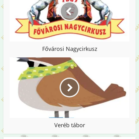
Fővárosi Nagycirkusz
Veréb tábor