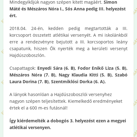
Mindegyikőjük nagyon szépen kitett magáért.
Simon
Máté és Mészáros Nóra I., Sós Anna pedig III. helyezést
ért.
2018.04. 24-én, kedden pedig megtartották a III.
korcsoport összetett atlétikai versenyét. A mi iskolánkból
erre a rendezvényre bejutott a III. korcsoportos leány
csapatunk, hiszen Ők nyerték meg a kerületi versenyt
Hajdúszoboszlón.
Csapattagok:
Enyedi Sára (6. B), Fodor Enikő Liza (5. B),
Mészáros Nóra (7. B), Nagy Klaudia Kitti (5. B), Szabó
Laura Dorina (7. B), Szentmiklósi Dorka (6. A).
A lányok hasonlóan a Hajdúszoboszlói versenyhez
nagyon szépen teljesítettek. Kiemelkedő eredményeket
értek el a 600 m-es futásnál!
Így kiérdemelték a dobogós 3. helyezést ezen a megyei
atlétikai versenyen.