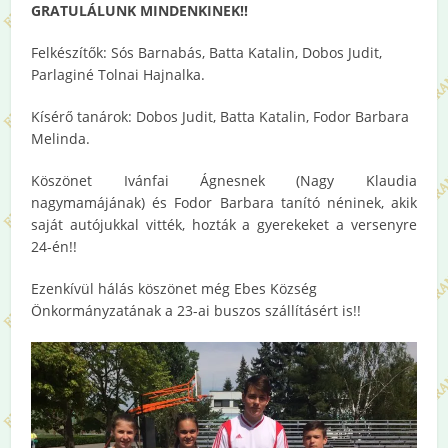
GRATULÁLUNK MINDENKINEK!!
Felkészítők: Sós Barnabás, Batta Katalin, Dobos Judit,
Parlaginé Tolnai Hajnalka.
Kísérő tanárok: Dobos Judit, Batta Katalin, Fodor Barbara
Melinda.
Köszönet Ivánfai Ágnesnek (Nagy Klaudia
nagymamájának) és Fodor Barbara tanító néninek, akik
saját autójukkal vitték, hozták a gyerekeket a versenyre
24-én!!
Ezenkívül hálás köszönet még Ebes Község
Önkormányzatának a 23-ai buszos szállításért is!!