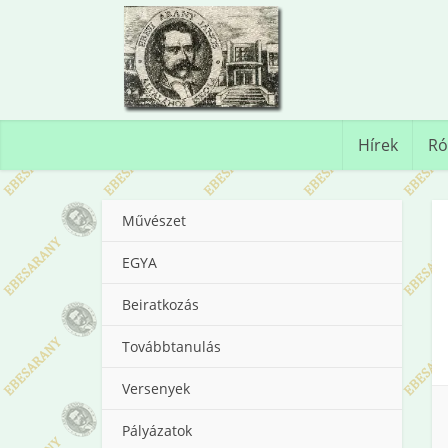
Hírek
Ró
Művészet
EGYA
Beiratkozás
Továbbtanulás
Versenyek
Pályázatok